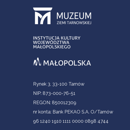
Informacje kontaktowe
Rynek 3, 33-100 Tarnów
NIP: 873-000-76-51
REGON: 850012309
nr konta: Bank PEKAO S.A. O/Tarnów
96 1240 1910 1111 0000 0898 4744