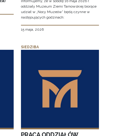
ca)
Informujemy, że w sobotę 16 maja 2026 r.
oddziały Muzeum Ziemi Tarnowskiej biorące
udział w „Nocy Muzeów” będą czynne w
następujących godzinach:
15 maja, 2026
SIEDZIBA
PRACA ODDZIAŁÓW