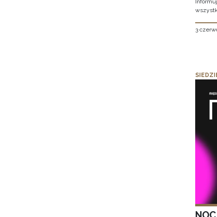
Informu
wszystk
3 czerw
SIEDZI
NOC