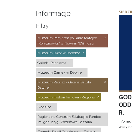
Informacje
SIEDZI
Filtry:
Muzeum Pamiątek po Janie Matejce
"Koryznówka" w Nowym Wiśniczu
Muzeum Dwór w Dołędze
Galeria "Panorama"
Muzeum Zamek w Dębnie
Muzeum Ratusz - Galeria Sztuki
Dawnej
GOD
Muzeum Historii Tarnowa i Regionu
ODD
Siedziba
R.
Regionalne Centrum Edukacji o Pamięci
Informu
im. gen. bryg. Zdzisława Baszaka
wszystk
Zagroda Felicji Curyłowej w Zalipiu