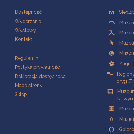
Na skróty
Oddziały
Dostępność
Siedzi
Wydarzenia
Muzeum
Wystawy
Muzeum
Kontakt
Muzeu
Muzeu
Na skróty
Regulamin
Zagrod
Polityka prywatności
Regiona
Deklaracja dostępności
bryg. Z
Mapa strony
Muzeum
Sklep
Nowym 
Muzeu
Muzeu
Galeri