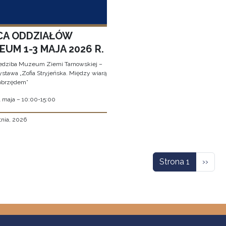
CA ODDZIAŁÓW
UM 1-3 MAJA 2026 R.
edziba Muzeum Ziemi Tarnowskiej –
stawa „Zofia Stryjeńska. Między wiarą
obrzędem”
1 maja – 10:00-15:00
tnia, 2026
icowanie
Nastę
Strona 1
››