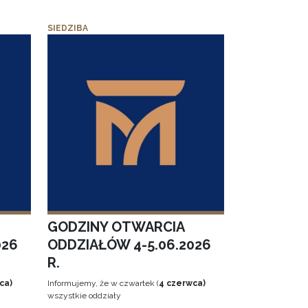
SIEDZIBA
GODZINY OTWARCIA
026
ODDZIAŁÓW 4-5.06.2026
R.
ca)
Informujemy, że w czwartek (
4 czerwca)
wszystkie oddziały