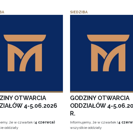
BA
SIEDZIBA
ZINY OTWARCIA
GODZINY OTWARCIA
ZIAŁÓW 4-5.06.2026
ODDZIAŁÓW 4-5.06.2
R.
jemy, że w czwartek (
4 czerwca)
Informujemy, że w czwartek (
4 czerw
ie oddziały
wszystkie oddziały