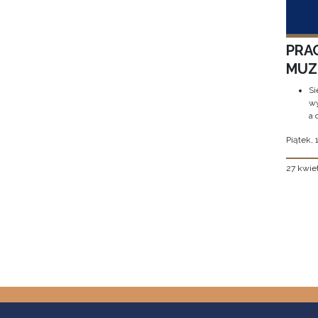
PRA
MUZE
Si
wy
a 
Piątek, 
27 kwie
Stron