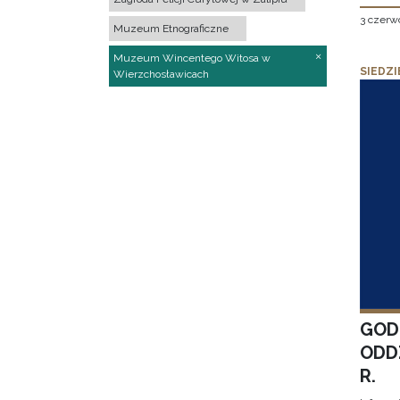
3 czerw
Muzeum Etnograficzne
Muzeum Wincentego Witosa w
SIEDZI
Wierzchosławicach
GOD
ODD
R.