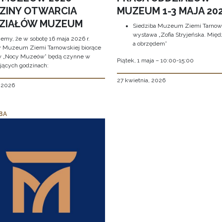
ZINY OTWARCIA
MUZEUM 1-3 MAJA 202
ZIAŁÓW MUZEUM
Siedziba Muzeum Ziemi Tarnows
wystawa „Zofia Stryjeńska. Międ
jemy, że w sobotę 16 maja 2026 r.
a obrzędem”
y Muzeum Ziemi Tarnowskiej biorące
w „Nocy Muzeów” będą czynne w
Piątek, 1 maja – 10:00-15:00
jących godzinach:
27 kwietnia, 2026
, 2026
BA