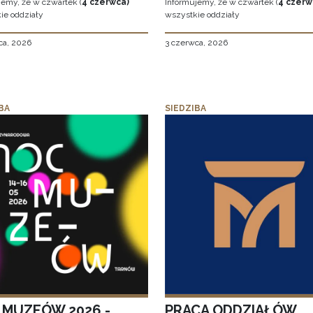
jemy, że w czwartek (
4 czerwca)
Informujemy, że w czwartek (
4 czerw
ie oddziały
wszystkie oddziały
ca, 2026
3 czerwca, 2026
BA
SIEDZIBA
 MUZEÓW 2026 -
PRACA ODDZIAŁÓW