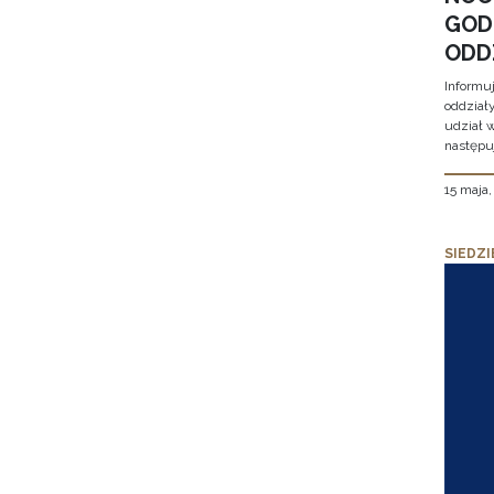
GOD
ODD
Informu
oddział
udział 
następu
15 maja
SIEDZI