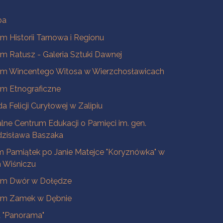
ba
 Historii Tarnowa i Regionu
 Ratusz - Galeria Sztuki Dawnej
m Wincentego Witosa w Wierzchosławicach
m Etnograficzne
a Felicji Curyłowej w Zalipiu
lne Centrum Edukacji o Pamięci im. gen.
dzisława Baszaka
 Pamiątek po Janie Matejce "Koryznówka" w
Wiśniczu
m Dwór w Dołędze
m Zamek w Dębnie
a "Panorama"