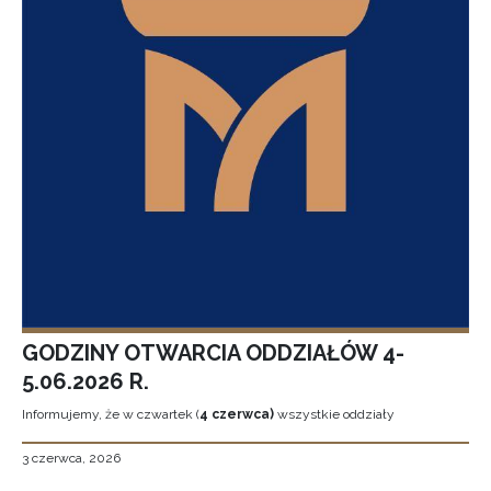
GODZINY OTWARCIA ODDZIAŁÓW 4-
5.06.2026 R.
Informujemy, że w czwartek (
4 czerwca)
wszystkie oddziały
3 czerwca, 2026