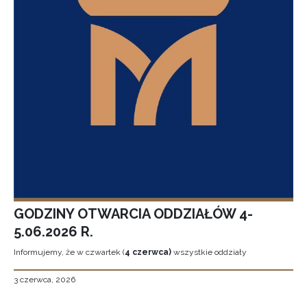
GODZINY OTWARCIA ODDZIAŁÓW 4-
5.06.2026 R.
Informujemy, że w czwartek (
4 czerwca)
wszystkie oddziały
3 czerwca, 2026