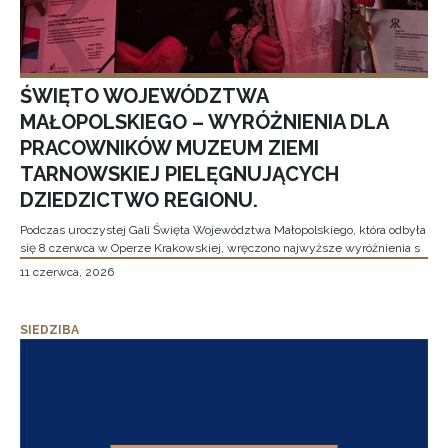
ŚWIĘTO WOJEWÓDZTWA
MAŁOPOLSKIEGO – WYRÓŻNIENIA DLA
PRACOWNIKÓW MUZEUM ZIEMI
TARNOWSKIEJ PIELĘGNUJĄCYCH
DZIEDZICTWO REGIONU.
Podczas uroczystej Gali Święta Województwa Małopolskiego, która odbyła
się 8 czerwca w Operze Krakowskiej, wręczono najwyższe wyróżnienia s
11 czerwca, 2026
SIEDZIBA