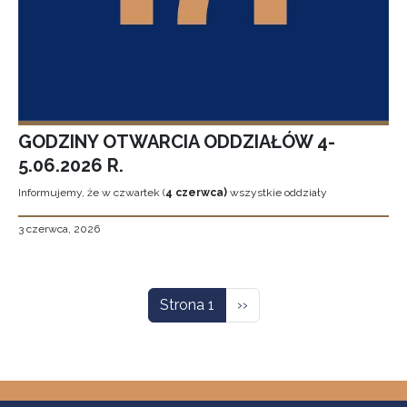
GODZINY OTWARCIA ODDZIAŁÓW 4-
5.06.2026 R.
Informujemy, że w czwartek (
4 czerwca)
wszystkie oddziały
3 czerwca, 2026
Stronicowanie
Następna strona
Strona 1
››