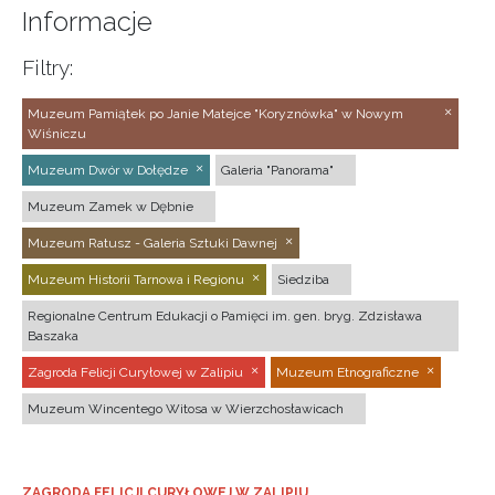
Informacje
Filtry:
Muzeum Pamiątek po Janie Matejce "Koryznówka" w Nowym
Wiśniczu
Muzeum Dwór w Dołędze
Galeria "Panorama"
Muzeum Zamek w Dębnie
Muzeum Ratusz - Galeria Sztuki Dawnej
Muzeum Historii Tarnowa i Regionu
Siedziba
Regionalne Centrum Edukacji o Pamięci im. gen. bryg. Zdzisława
Baszaka
Zagroda Felicji Curyłowej w Zalipiu
Muzeum Etnograficzne
Muzeum Wincentego Witosa w Wierzchosławicach
ZAGRODA FELICJI CURYŁOWEJ W ZALIPIU