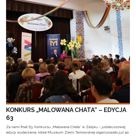
KONKURS „MALOWANA CHATA” – EDYCJA
63
Za nami finał 63. Konkursu „Malowana Chata” w Zalipiu – jubileuszowej
edycji wydarzenia, które Muzeum Ziemi Tarnowskiej organizowało już po