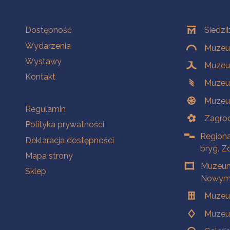
Na skróty
Oddziały
Dostępność
Siedzi
Wydarzenia
Muzeum
Wystawy
Muzeum
Kontakt
Muzeu
Muzeu
Na skróty
Regulamin
Zagrod
Polityka prywatności
Regiona
Deklaracja dostępności
bryg. Z
Mapa strony
Muzeum
Sklep
Nowym 
Muzeu
Muzeu