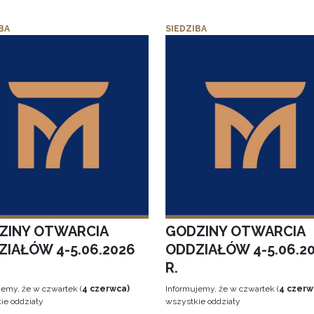
BA
SIEDZIBA
ZINY OTWARCIA
GODZINY OTWARCIA
ZIAŁÓW 4-5.06.2026
ODDZIAŁÓW 4-5.06.2
R.
jemy, że w czwartek (
4 czerwca)
Informujemy, że w czwartek (
4 czerw
ie oddziały
wszystkie oddziały