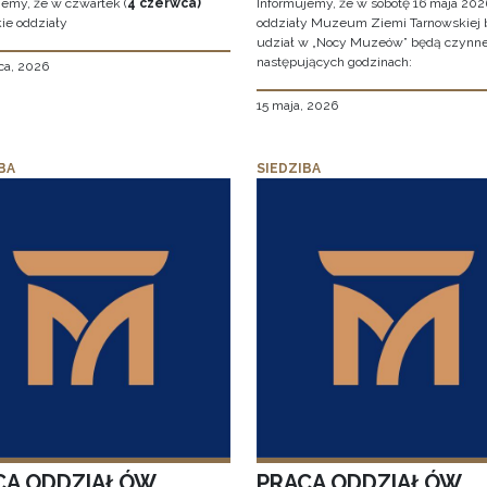
jemy, że w czwartek (
4 czerwca)
Informujemy, że w sobotę 16 maja 2026
ie oddziały
oddziały Muzeum Ziemi Tarnowskiej 
udział w „Nocy Muzeów” będą czynn
następujących godzinach:
ca, 2026
15 maja, 2026
BA
SIEDZIBA
CA ODDZIAŁÓW
PRACA ODDZIAŁÓW