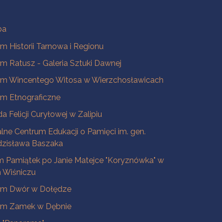
ba
 Historii Tarnowa i Regionu
 Ratusz - Galeria Sztuki Dawnej
m Wincentego Witosa w Wierzchosławicach
m Etnograficzne
a Felicji Curyłowej w Zalipiu
lne Centrum Edukacji o Pamięci im. gen.
dzisława Baszaka
 Pamiątek po Janie Matejce "Koryznówka" w
Wiśniczu
m Dwór w Dołędze
m Zamek w Dębnie