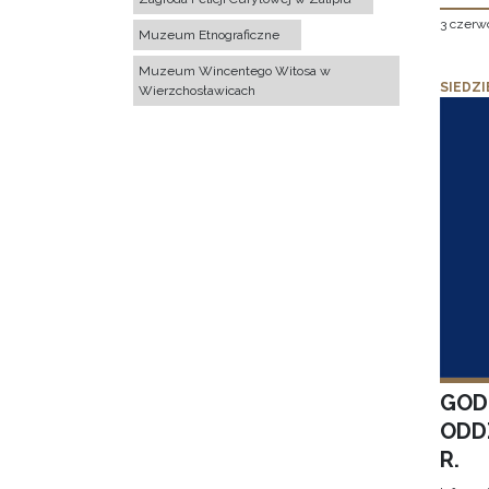
3 czerw
Muzeum Etnograficzne
Muzeum Wincentego Witosa w
SIEDZI
Wierzchosławicach
GOD
ODD
R.