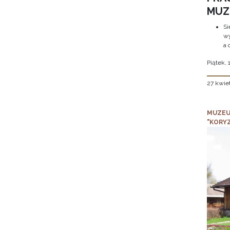
MUZE
Si
wy
a 
Piątek, 
27 kwie
MUZEU
"KORY