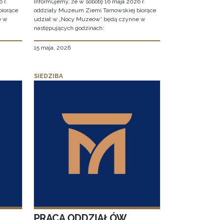
 r.
Informujemy, że w sobotę 16 maja 2026 r.
biorące
oddziały Muzeum Ziemi Tarnowskiej biorące
e w
udział w „Nocy Muzeów” będą czynne w
następujących godzinach:
15 maja, 2026
SIEDZIBA
PRACA ODDZIAŁÓW