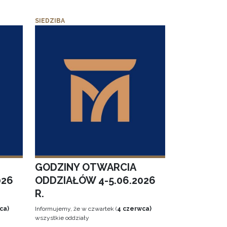
SIEDZIBA
GODZINY OTWARCIA
026
ODDZIAŁÓW 4-5.06.2026
R.
ca)
Informujemy, że w czwartek (
4 czerwca)
wszystkie oddziały