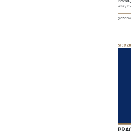
Informu
wszystk
3 czerw
SIEDZI
PRA