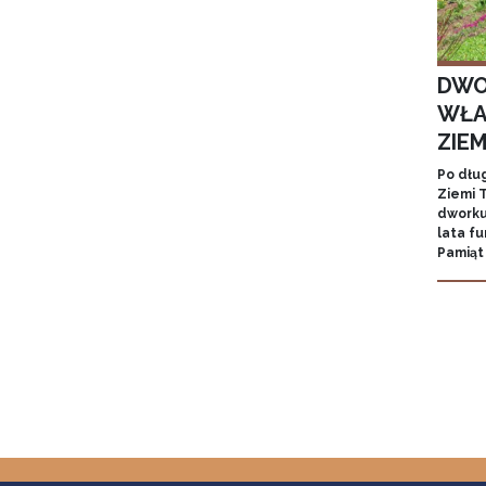
DWO
WŁA
ZIE
Po dłu
Ziemi T
dworku
lata f
Pamiąt
Stron