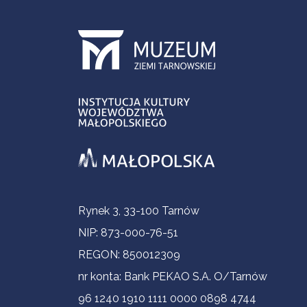
Informacje kontaktowe
Rynek 3, 33-100 Tarnów
NIP: 873-000-76-51
REGON: 850012309
nr konta: Bank PEKAO S.A. O/Tarnów
96 1240 1910 1111 0000 0898 4744