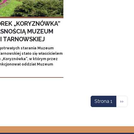
REK „KORYZNÓWKA”
SNOŚCIĄ MUZEUM
MI TARNOWSKIEJ
gotrwałych starania Muzeum
arnowskiej stało się właścicielem
 „Koryznówka”, w którym przez
unkcjonował oddział Muzeum
icowanie
Nastę
Strona 1
››