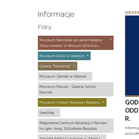
Informacje
SIEDZI
Filtry:
Muzeum Pamiątek po Janie Matejce
"Koryznówka" w Nowym Wiśniczu
Muzeum Dwór w Dołędze
Galeria "Panorama"
Muzeum Zamek w Dębnie
Muzeum Ratusz - Galeria Sztuki
Dawnej
GOD
Muzeum Historii Tarnowa i Regionu
ODD
Siedziba
R.
Regionalne Centrum Edukacji o Pamięci
Informu
im. gen. bryg. Zdzisława Baszaka
wszystk
Zagroda Felicji Curyłowej w Zalipiu