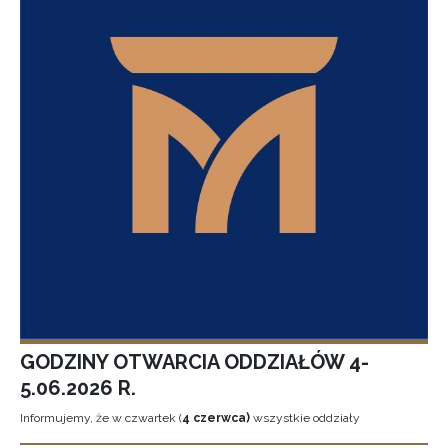
GODZINY OTWARCIA ODDZIAŁÓW 4-
5.06.2026 R.
Informujemy, że w czwartek (
4 czerwca)
wszystkie oddziały