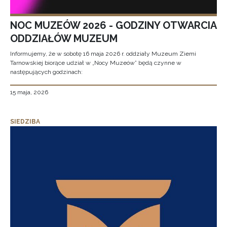
NOC MUZEÓW 2026 - GODZINY OTWARCIA
ODDZIAŁÓW MUZEUM
Informujemy, że w sobotę 16 maja 2026 r. oddziały Muzeum Ziemi
Tarnowskiej biorące udział w „Nocy Muzeów” będą czynne w
następujących godzinach:
15 maja, 2026
SIEDZIBA