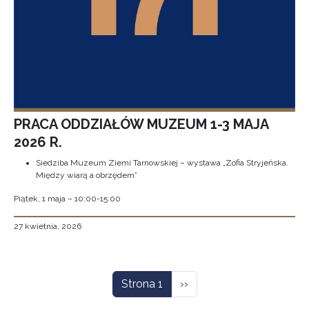
PRACA ODDZIAŁÓW MUZEUM 1-3 MAJA
2026 R.
Siedziba Muzeum Ziemi Tarnowskiej – wystawa „Zofia Stryjeńska.
Między wiarą a obrzędem”
Piątek, 1 maja – 10:00-15:00
27 kwietnia, 2026
Stronicowanie
Następna strona
Strona 1
››