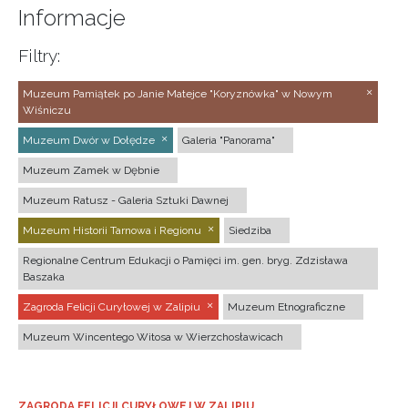
Informacje
Filtry:
Muzeum Pamiątek po Janie Matejce "Koryznówka" w Nowym
Wiśniczu
Muzeum Dwór w Dołędze
Galeria "Panorama"
Muzeum Zamek w Dębnie
Muzeum Ratusz - Galeria Sztuki Dawnej
Muzeum Historii Tarnowa i Regionu
Siedziba
Regionalne Centrum Edukacji o Pamięci im. gen. bryg. Zdzisława
Baszaka
Zagroda Felicji Curyłowej w Zalipiu
Muzeum Etnograficzne
Muzeum Wincentego Witosa w Wierzchosławicach
ZAGRODA FELICJI CURYŁOWEJ W ZALIPIU