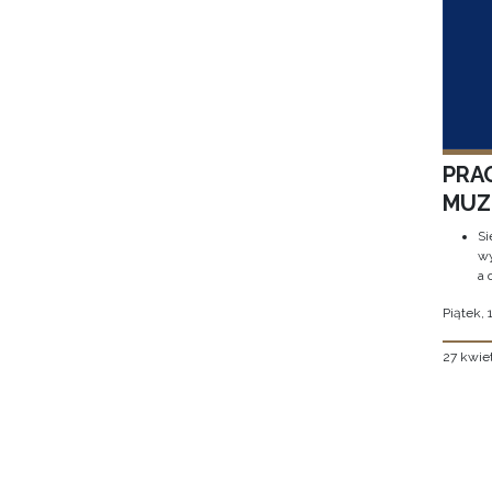
PRA
MUZE
Si
wy
a 
Piątek, 
27 kwie
Stron