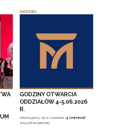
SIEDZIBA
TWA
GODZINY OTWARCIA
ODDZIAŁÓW 4-5.06.2026
R.
EUM
Informujemy, że w czwartek (
4 czerwca)
wszystkie oddziały