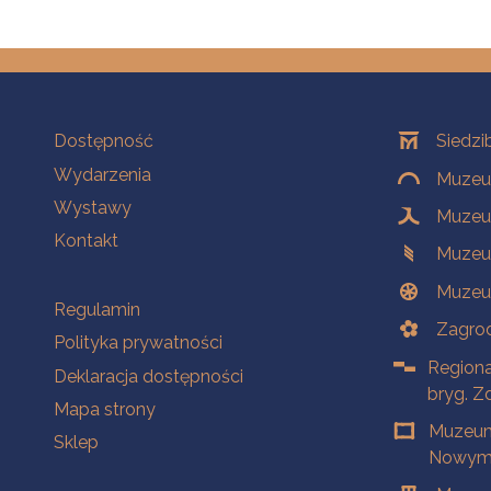
Na skróty
Oddziały
Dostępność
Siedzi
Wydarzenia
Muzeum
Wystawy
Muzeum
Kontakt
Muzeu
Muzeu
Na skróty
Regulamin
Zagrod
Polityka prywatności
Regiona
Deklaracja dostępności
bryg. Z
Mapa strony
Muzeum
Sklep
Nowym 