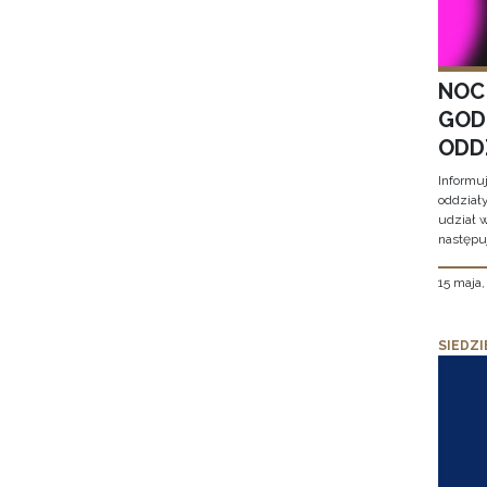
NOC
GOD
ODD
Informu
oddział
udział 
następu
15 maja
SIEDZI