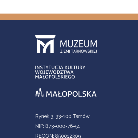
Informacje kontaktowe
Rynek 3, 33-100 Tarnów
NIP: 873-000-76-51
REGON: 850012309