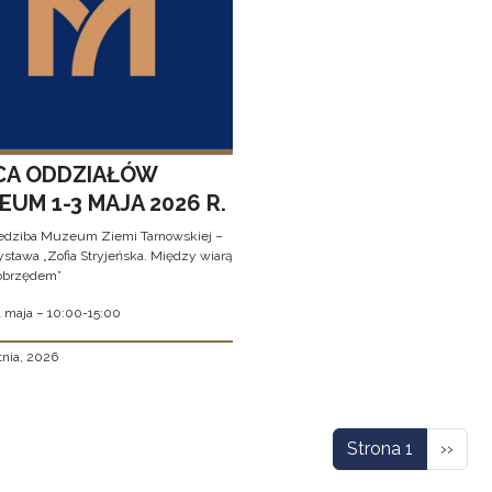
CA ODDZIAŁÓW
UM 1-3 MAJA 2026 R.
edziba Muzeum Ziemi Tarnowskiej –
stawa „Zofia Stryjeńska. Między wiarą
obrzędem”
1 maja – 10:00-15:00
tnia, 2026
icowanie
Nastę
Strona 1
››