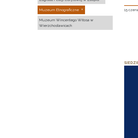
15 czer
Muzeum Etnograficzne
Muzeum Wincentego Witosa w
Wierzchosławicach
SIEDZI