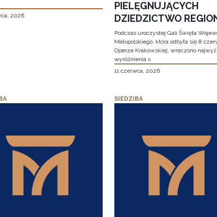
PIELĘGNUJĄCYCH
wca, 2026
DZIEDZICTWO REGIO
Podczas uroczystej Gali Święta Woje
Małopolskiego, która odbyła się 8 cze
Operze Krakowskiej, wręczono najwy
wyróżnienia s
11 czerwca, 2026
BA
SIEDZIBA