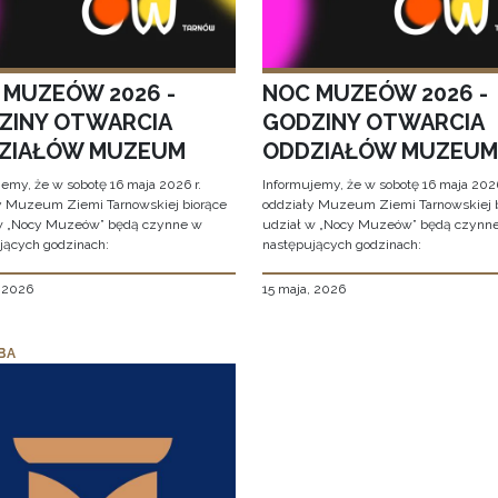
 MUZEÓW 2026 -
NOC MUZEÓW 2026 -
ZINY OTWARCIA
GODZINY OTWARCIA
ZIAŁÓW MUZEUM
ODDZIAŁÓW MUZEUM
jemy, że w sobotę 16 maja 2026 r.
Informujemy, że w sobotę 16 maja 2026
y Muzeum Ziemi Tarnowskiej biorące
oddziały Muzeum Ziemi Tarnowskiej 
w „Nocy Muzeów” będą czynne w
udział w „Nocy Muzeów” będą czynn
jących godzinach:
następujących godzinach:
, 2026
15 maja, 2026
BA