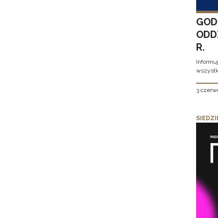
GOD
ODD
R.
Informu
wszystk
3 czerw
SIEDZI