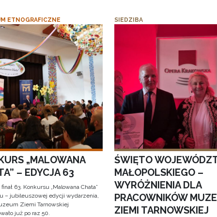
M ETNOGRAFICZNE
SIEDZIBA
KURS „MALOWANA
ŚWIĘTO WOJEWÓDZ
A” – EDYCJA 63
MAŁOPOLSKIEGO –
WYRÓŻNIENIA DLA
 finał 63. Konkursu „Malowana Chata”
PRACOWNIKÓW MUZ
iu – jubileuszowej edycji wydarzenia,
uzeum Ziemi Tarnowskiej
ZIEMI TARNOWSKIEJ
wało już po raz 50.