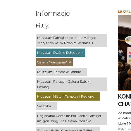
Informacje
MUZEU
Filtry:
Muzeum Pamiątek po Janie Matejce
"Koryznówka" w Nowym Wiśniczu
Muzeum Dwór w Dołędze
Galeria "Panorama"
Muzeum Zamek w Dębnie
Muzeum Ratusz - Galeria Sztuki
Dawnej
KON
Muzeum Historii Tarnowa i Regionu
CHAT
Siedziba
Za nami
Regionalne Centrum Edukacji o Pamięci
w Zalip
im. gen. bryg. Zdzisława Baszaka
które M
organizo
Zagroda Felicji Curyłowej w Zalipiu