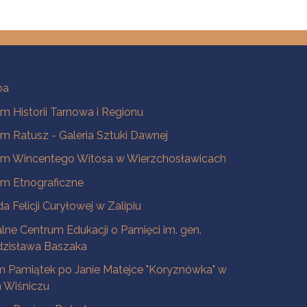
ba
 Historii Tarnowa i Regionu
 Ratusz - Galeria Sztuki Dawnej
m Wincentego Witosa w Wierzchosławicach
m Etnograficzne
a Felicji Curyłowej w Zalipiu
lne Centrum Edukacji o Pamięci im. gen.
dzisława Baszaka
 Pamiątek po Janie Matejce "Koryznówka" w
Wiśniczu