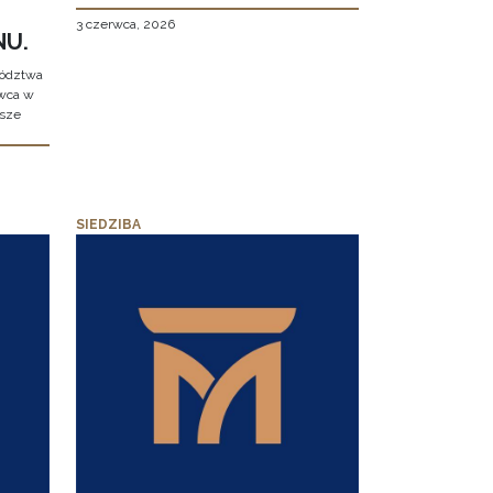
3 czerwca, 2026
NU.
wództwa
rwca w
ższe
SIEDZIBA