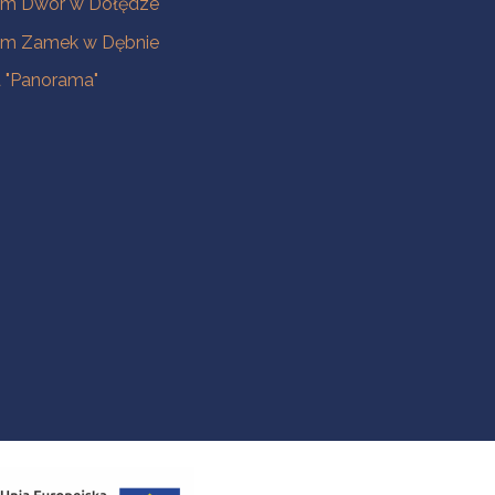
m Dwór w Dołędze
m Zamek w Dębnie
a "Panorama"