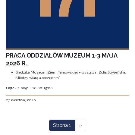
PRACA ODDZIAŁÓW MUZEUM 1-3 MAJA
2026 R.
Siedziba Muzeum Ziemi Tarnowskiej – wystawa „Zofia Stryjeńska.
Między wiarą a obrzędem”
Piątek, 1 maja – 10:00-15:00
27 kwietnia, 2026
Stronicowanie
Następna strona
Strona 1
››