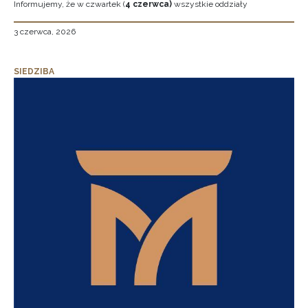
Informujemy, że w czwartek (
4 czerwca)
wszystkie oddziały
3 czerwca, 2026
SIEDZIBA