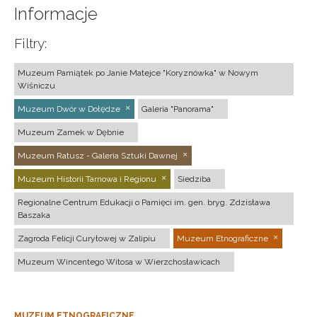
Informacje
Filtry:
Muzeum Pamiątek po Janie Matejce "Koryznówka" w Nowym
Wiśniczu
Muzeum Dwór w Dołędze
Galeria "Panorama"
Muzeum Zamek w Dębnie
Muzeum Ratusz - Galeria Sztuki Dawnej
Muzeum Historii Tarnowa i Regionu
Siedziba
Regionalne Centrum Edukacji o Pamięci im. gen. bryg. Zdzisława
Baszaka
Zagroda Felicji Curyłowej w Zalipiu
Muzeum Etnograficzne
Muzeum Wincentego Witosa w Wierzchosławicach
MUZEUM ETNOGRAFICZNE