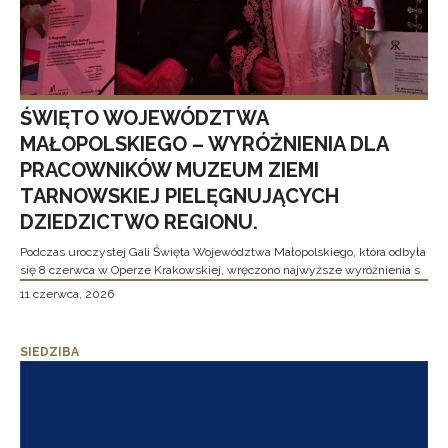
ŚWIĘTO WOJEWÓDZTWA
MAŁOPOLSKIEGO – WYRÓŻNIENIA DLA
PRACOWNIKÓW MUZEUM ZIEMI
TARNOWSKIEJ PIELĘGNUJĄCYCH
DZIEDZICTWO REGIONU.
Podczas uroczystej Gali Święta Województwa Małopolskiego, która odbyła
się 8 czerwca w Operze Krakowskiej, wręczono najwyższe wyróżnienia s
11 czerwca, 2026
SIEDZIBA