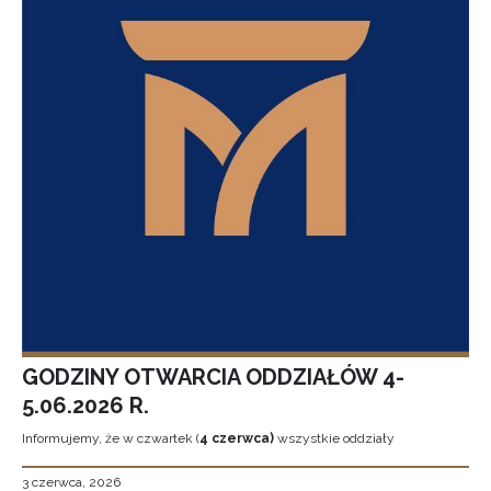
GODZINY OTWARCIA ODDZIAŁÓW 4-
5.06.2026 R.
Informujemy, że w czwartek (
4 czerwca)
wszystkie oddziały
3 czerwca, 2026