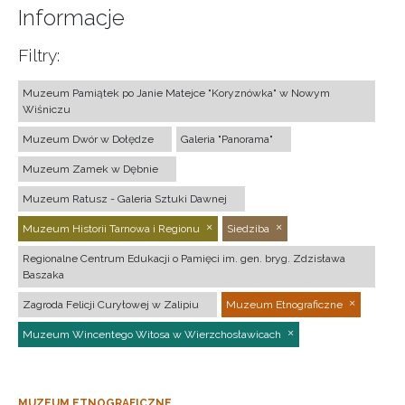
Informacje
Filtry:
Muzeum Pamiątek po Janie Matejce "Koryznówka" w Nowym
Wiśniczu
Muzeum Dwór w Dołędze
Galeria "Panorama"
Muzeum Zamek w Dębnie
Muzeum Ratusz - Galeria Sztuki Dawnej
Muzeum Historii Tarnowa i Regionu
Siedziba
Regionalne Centrum Edukacji o Pamięci im. gen. bryg. Zdzisława
Baszaka
Zagroda Felicji Curyłowej w Zalipiu
Muzeum Etnograficzne
Muzeum Wincentego Witosa w Wierzchosławicach
MUZEUM ETNOGRAFICZNE