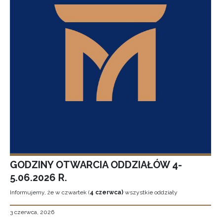
GODZINY OTWARCIA ODDZIAŁÓW 4-
5.06.2026 R.
Informujemy, że w czwartek (
4 czerwca)
wszystkie oddziały
3 czerwca, 2026