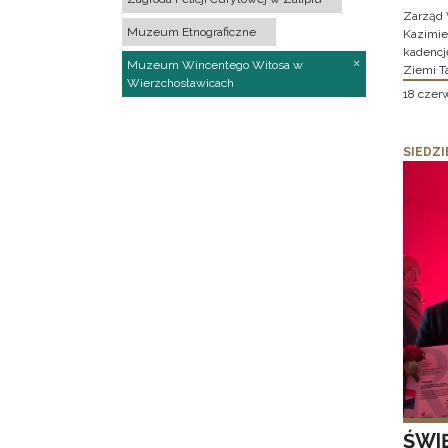
Zarząd 
Muzeum Etnograficzne
Kazimier
kadencj
Muzeum Wincentego Witosa w
Ziemi T
Wierzchosławicach
18 czer
SIEDZI
ŚWI