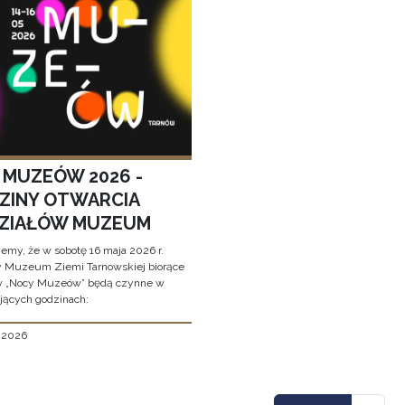
 MUZEÓW 2026 -
ZINY OTWARCIA
ZIAŁÓW MUZEUM
jemy, że w sobotę 16 maja 2026 r.
y Muzeum Ziemi Tarnowskiej biorące
w „Nocy Muzeów” będą czynne w
jących godzinach:
, 2026
icowanie