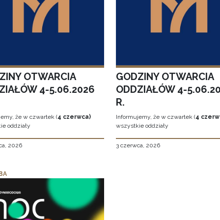
ZINY OTWARCIA
GODZINY OTWARCIA
ZIAŁÓW 4-5.06.2026
ODDZIAŁÓW 4-5.06.2
R.
jemy, że w czwartek (
4 czerwca)
Informujemy, że w czwartek (
4 czerw
ie oddziały
wszystkie oddziały
ca, 2026
3 czerwca, 2026
BA