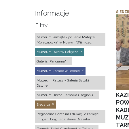
Informacje
SIEDZI
Filtry:
Muzeum Pamiątek po Janie Matejce
"Koryznówka" w Nowym Wiśniczu
Muzeum Dwór w Dołędze
Galeria "Panorama"
Muzeum Zamek w Dębnie
Muzeum Ratusz - Galeria Sztuki
Dawnej
KAZ
Muzeum Historii Tarnowa i Regionu
POW
Siedziba
KAD
Regionalne Centrum Edukacji o Pamięci
MUZ
im. gen. bryg. Zdzisława Baszaka
TAR
Zagroda Felicji Curyłowej w Zalipiu