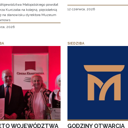
Województwa Małopolskiego powołał
12 czerwca, 2026
za Kurczaba na kolejną, pięcioletnią
ę na stanowisku dyrektora Muzeum
arnows
wca, 2026
BA
SIEDZIBA
ĘTO WOJEWÓDZTWA
GODZINY OTWARCIA