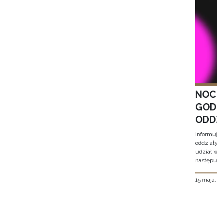
NOC
GOD
ODD
Informu
oddział
udział 
następu
15 maja
Stron