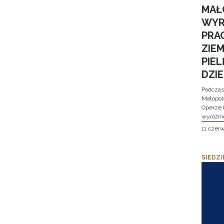
MAŁ
WYR
PRA
ZIE
PIE
DZI
Podczas
Małopol
Operze 
wyróżni
11 czer
SIEDZI