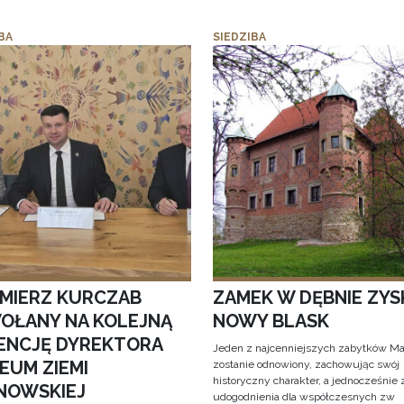
BA
SIEDZIBA
IMIERZ KURCZAB
ZAMEK W DĘBNIE ZYS
OŁANY NA KOLEJNĄ
NOWY BLASK
ENCJĘ DYREKTORA
Jeden z najcenniejszych zabytków Ma
EUM ZIEMI
zostanie odnowiony, zachowując swój
historyczny charakter, a jednocześnie
NOWSKIEJ
udogodnienia dla współczesnych zw