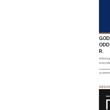
GOD
ODD
R.
Informu
wszystk
3 czerw
SIEDZI