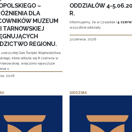
OPOLSKIEGO –
ODDZIAŁÓW 4-5.06.2
ÓŻNIENIA DLA
R.
COWNIKÓW MUZEUM
Informujemy, że w czwartek (
4 czerw
MI TARNOWSKIEJ
wszystkie oddziały
LĘGNUJĄCYCH
3 czerwca, 2026
EDZICTWO REGIONU.
 uroczystej Gali Święta Województwa
skiego, która odbyła się 8 czerwca w
Krakowskiej, wręczono najwyższe
enia s
wca, 2026
BA
SIEDZIBA