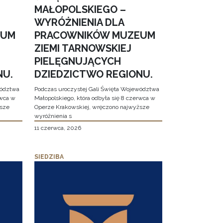
MAŁOPOLSKIEGO –
WYRÓŻNIENIA DLA
EUM
PRACOWNIKÓW MUZEUM
ZIEMI TARNOWSKIEJ
PIELĘGNUJĄCYCH
NU.
DZIEDZICTWO REGIONU.
wództwa
Podczas uroczystej Gali Święta Województwa
rwca w
Małopolskiego, która odbyła się 8 czerwca w
ższe
Operze Krakowskiej, wręczono najwyższe
wyróżnienia s
11 czerwca, 2026
SIEDZIBA