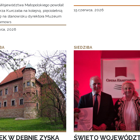
Województwa Małopolskiego powołał
15 czerwca, 2026
za Kurczaba na kolejną, pięcioletnią
ę na stanowisku dyrektora Muzeum
arnows
wca, 2026
BA
SIEDZIBA
EK W DĘBNIE ZYSKA
ŚWIĘTO WOJEWÓDZ