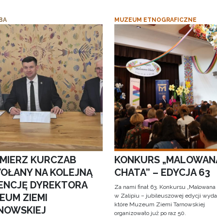
BA
MUZEUM ETNOGRAFICZNE
IMIERZ KURCZAB
KONKURS „MALOWAN
OŁANY NA KOLEJNĄ
CHATA” – EDYCJA 63
ENCJĘ DYREKTORA
Za nami finał 63. Konkursu „Malowana
EUM ZIEMI
w Zalipiu – jubileuszowej edycji wyda
które Muzeum Ziemi Tarnowskiej
NOWSKIEJ
organizowało już po raz 50.