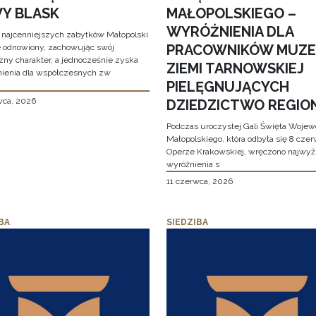
Y BLASK
MAŁOPOLSKIEGO –
WYRÓŻNIENIA DLA
 najcenniejszych zabytków Małopolski
PRACOWNIKÓW MUZ
e odnowiony, zachowując swój
zny charakter, a jednocześnie zyska
ZIEMI TARNOWSKIEJ
ienia dla współczesnych zw
PIELĘGNUJĄCYCH
wca, 2026
DZIEDZICTWO REGIO
Podczas uroczystej Gali Święta Woje
Małopolskiego, która odbyła się 8 cze
Operze Krakowskiej, wręczono najwy
wyróżnienia s
11 czerwca, 2026
BA
SIEDZIBA