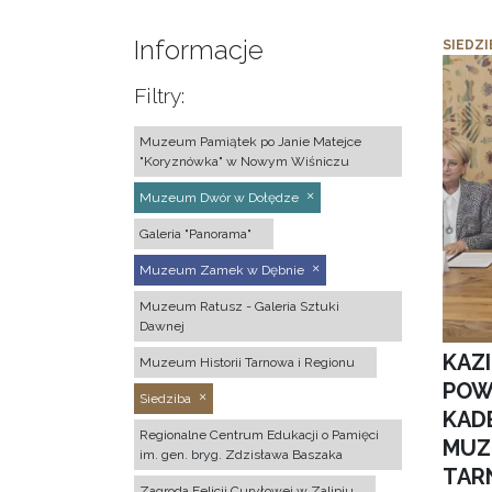
Informacje
SIEDZI
Filtry:
Muzeum Pamiątek po Janie Matejce
"Koryznówka" w Nowym Wiśniczu
Muzeum Dwór w Dołędze
Galeria "Panorama"
Muzeum Zamek w Dębnie
Muzeum Ratusz - Galeria Sztuki
Dawnej
KAZ
Muzeum Historii Tarnowa i Regionu
POW
Siedziba
KAD
Regionalne Centrum Edukacji o Pamięci
MUZ
im. gen. bryg. Zdzisława Baszaka
TAR
Zagroda Felicji Curyłowej w Zalipiu