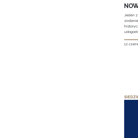
NOW
Jeden z
zostani
historyc
udogodn
12 czer
SIEDZI