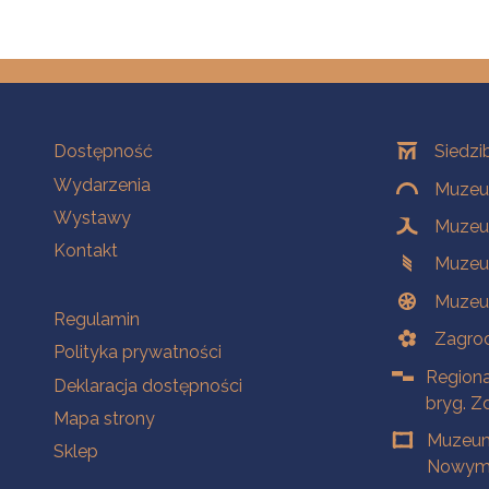
Na skróty
Oddziały
Dostępność
Siedzi
Wydarzenia
Muzeum
Wystawy
Muzeum
Kontakt
Muzeu
Muzeu
Na skróty
Regulamin
Zagrod
Polityka prywatności
Regiona
Deklaracja dostępności
bryg. Z
Mapa strony
Muzeum
Sklep
Nowym 