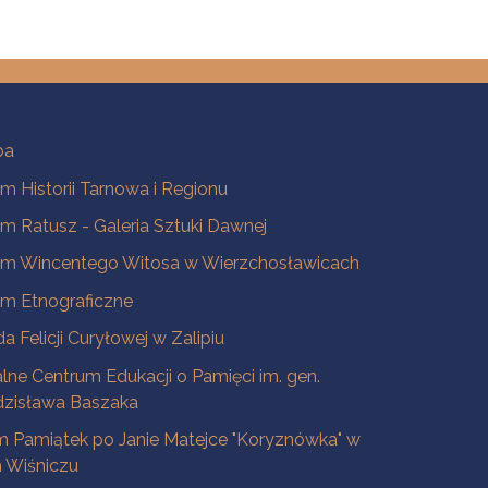
ba
 Historii Tarnowa i Regionu
 Ratusz - Galeria Sztuki Dawnej
m Wincentego Witosa w Wierzchosławicach
m Etnograficzne
a Felicji Curyłowej w Zalipiu
lne Centrum Edukacji o Pamięci im. gen.
dzisława Baszaka
 Pamiątek po Janie Matejce "Koryznówka" w
Wiśniczu