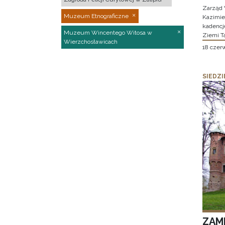
Zarząd 
Muzeum Etnograficzne
Kazimier
kadencj
Muzeum Wincentego Witosa w
Ziemi T
Wierzchosławicach
18 czer
SIEDZI
ZAM