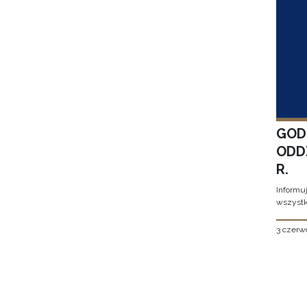
GOD
ODD
R.
Informu
wszystk
3 czerw
Stron