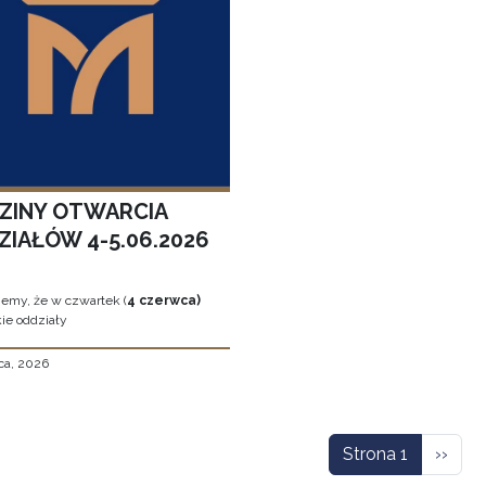
ZINY OTWARCIA
ZIAŁÓW 4-5.06.2026
jemy, że w czwartek (
4 czerwca)
ie oddziały
ca, 2026
icowanie
Nastę
Strona 1
››