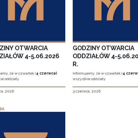
ZINY OTWARCIA
GODZINY OTWARCIA
ZIAŁÓW 4-5.06.2026
ODDZIAŁÓW 4-5.06.2
R.
jemy, że w czwartek (
4 czerwca)
Informujemy, że w czwartek (
4 czerw
ie oddziały
wszystkie oddziały
ca, 2026
3 czerwca, 2026
BA