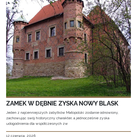
ZAMEK W DĘBNIE ZYSKA NOWY BLASK
Jeden z najcenniejszych zabytków Małopolski zostanie odnowiony,
zachowując swój historyczny charakter, a jednocześnie zyska
udogodnienia dla współczesnych zw
12 czerwca, 2026