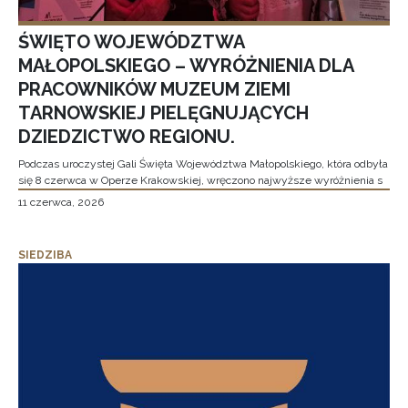
ŚWIĘTO WOJEWÓDZTWA
MAŁOPOLSKIEGO – WYRÓŻNIENIA DLA
PRACOWNIKÓW MUZEUM ZIEMI
TARNOWSKIEJ PIELĘGNUJĄCYCH
DZIEDZICTWO REGIONU.
Podczas uroczystej Gali Święta Województwa Małopolskiego, która odbyła
się 8 czerwca w Operze Krakowskiej, wręczono najwyższe wyróżnienia s
11 czerwca, 2026
SIEDZIBA