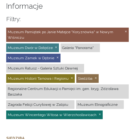
Informacje
Filtry:
Muzeum Pamiątek po Janie Matejce "Koryznówka" w Nowym
Wiśniczu
Muzeum Dwór w Dołędze
Galeria "Panorama"
Muzeum Zamek w Dębnie
Muzeum Ratusz - Galeria Sztuki Dawnej
Muzeum Historii Tarnowa i Regionu
Siedziba
Regionalne Centrum Edukacji o Pamięci im. gen. bryg. Zdzisława
Baszaka
Zagroda Felicji Curyłowej w Zalipiu
Muzeum Etnograficzne
Muzeum Wincentego Witosa w Wierzchosławicach
SIEDZIBA