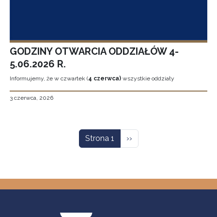
GODZINY OTWARCIA ODDZIAŁÓW 4-
5.06.2026 R.
Informujemy, że w czwartek (
4 czerwca)
wszystkie oddziały
3 czerwca, 2026
Stronicowanie
Następna strona
Strona 1
››