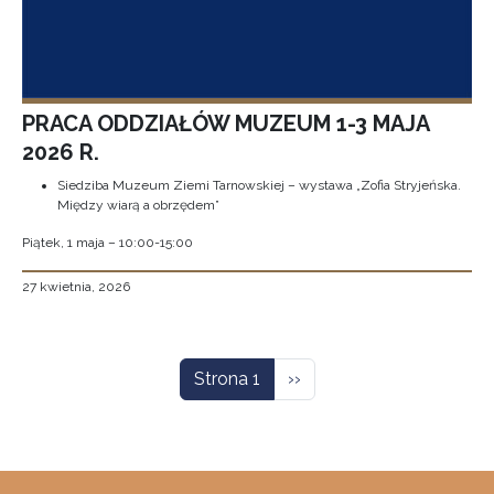
PRACA ODDZIAŁÓW MUZEUM 1-3 MAJA
2026 R.
Siedziba Muzeum Ziemi Tarnowskiej – wystawa „Zofia Stryjeńska.
Między wiarą a obrzędem”
Piątek, 1 maja – 10:00-15:00
27 kwietnia, 2026
Stronicowanie
Następna strona
Strona 1
››