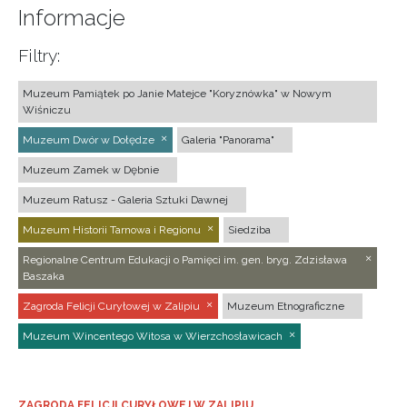
Informacje
Filtry:
Muzeum Pamiątek po Janie Matejce "Koryznówka" w Nowym
Wiśniczu
Muzeum Dwór w Dołędze
Galeria "Panorama"
Muzeum Zamek w Dębnie
Muzeum Ratusz - Galeria Sztuki Dawnej
Muzeum Historii Tarnowa i Regionu
Siedziba
Regionalne Centrum Edukacji o Pamięci im. gen. bryg. Zdzisława
Baszaka
Zagroda Felicji Curyłowej w Zalipiu
Muzeum Etnograficzne
Muzeum Wincentego Witosa w Wierzchosławicach
ZAGRODA FELICJI CURYŁOWEJ W ZALIPIU