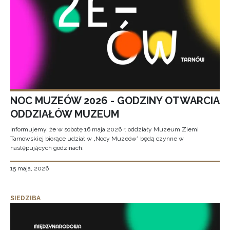
NOC MUZEÓW 2026 - GODZINY OTWARCIA
ODDZIAŁÓW MUZEUM
Informujemy, że w sobotę 16 maja 2026 r. oddziały Muzeum Ziemi
Tarnowskiej biorące udział w „Nocy Muzeów” będą czynne w
następujących godzinach:
15 maja, 2026
SIEDZIBA