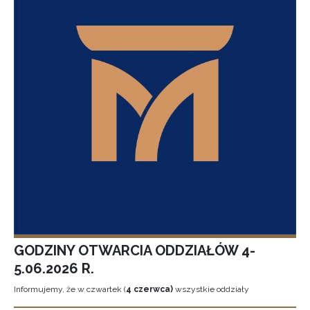
GODZINY OTWARCIA ODDZIAŁÓW 4-
5.06.2026 R.
Informujemy, że w czwartek (
4 czerwca)
wszystkie oddziały