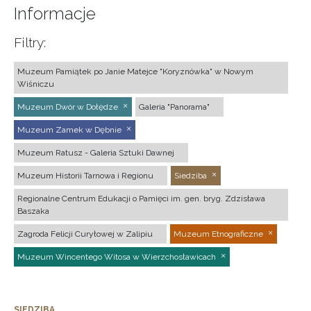
Informacje
Filtry:
Muzeum Pamiątek po Janie Matejce "Koryznówka" w Nowym
Wiśniczu
Muzeum Dwór w Dołędze
Galeria "Panorama"
Muzeum Zamek w Dębnie
Muzeum Ratusz - Galeria Sztuki Dawnej
Muzeum Historii Tarnowa i Regionu
Siedziba
Regionalne Centrum Edukacji o Pamięci im. gen. bryg. Zdzisława
Baszaka
Zagroda Felicji Curyłowej w Zalipiu
Muzeum Etnograficzne
Muzeum Wincentego Witosa w Wierzchosławicach
SIEDZIBA