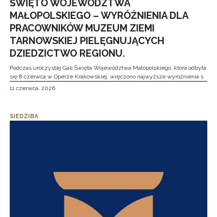
ŚWIĘTO WOJEWÓDZTWA
MAŁOPOLSKIEGO – WYRÓŻNIENIA DLA
PRACOWNIKÓW MUZEUM ZIEMI
TARNOWSKIEJ PIELĘGNUJĄCYCH
DZIEDZICTWO REGIONU.
Podczas uroczystej Gali Święta Województwa Małopolskiego, która odbyła
się 8 czerwca w Operze Krakowskiej, wręczono najwyższe wyróżnienia s
11 czerwca, 2026
SIEDZIBA