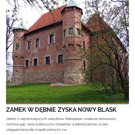
ZAMEK W DĘBNIE ZYSKA NOWY BLASK
Jeden z najcenniejszych zabytków Małopolski zostanie odnowiony,
zachowując swój historyczny charakter, a jednocześnie zyska
udogodnienia dla współczesnych zw