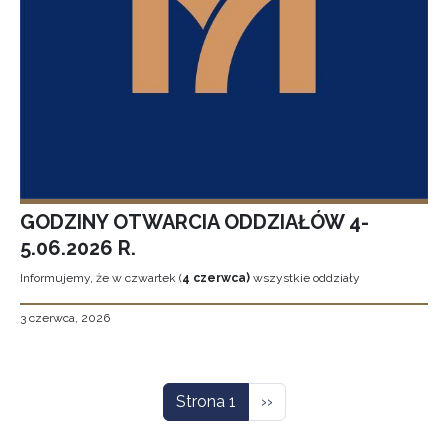
GODZINY OTWARCIA ODDZIAŁÓW 4-
5.06.2026 R.
Informujemy, że w czwartek (
4 czerwca)
wszystkie oddziały
3 czerwca, 2026
Stronicowanie
Następna strona
Strona 1
››