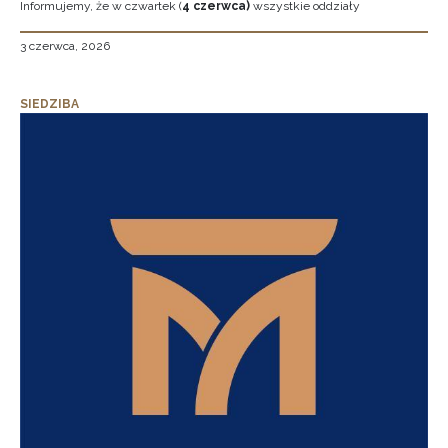
Informujemy, że w czwartek (
4 czerwca)
wszystkie oddziały
3 czerwca, 2026
SIEDZIBA