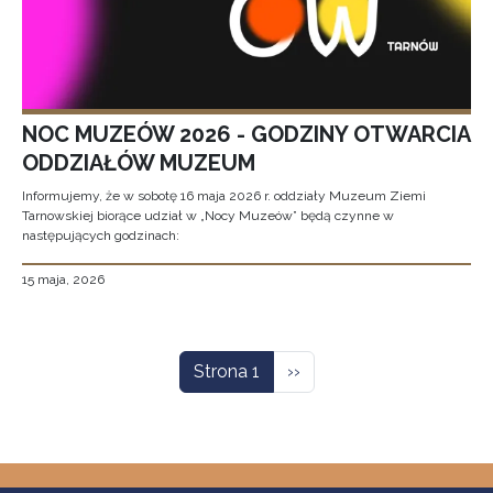
NOC MUZEÓW 2026 - GODZINY OTWARCIA
ODDZIAŁÓW MUZEUM
Informujemy, że w sobotę 16 maja 2026 r. oddziały Muzeum Ziemi
Tarnowskiej biorące udział w „Nocy Muzeów” będą czynne w
następujących godzinach:
15 maja, 2026
Stronicowanie
Następna strona
Strona 1
››