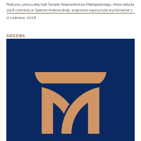
Podczas uroczystej Gali Święta Województwa Małopolskiego, która odbyła
się 8 czerwca w Operze Krakowskiej, wręczono najwyższe wyróżnienia s
11 czerwca, 2026
SIEDZIBA