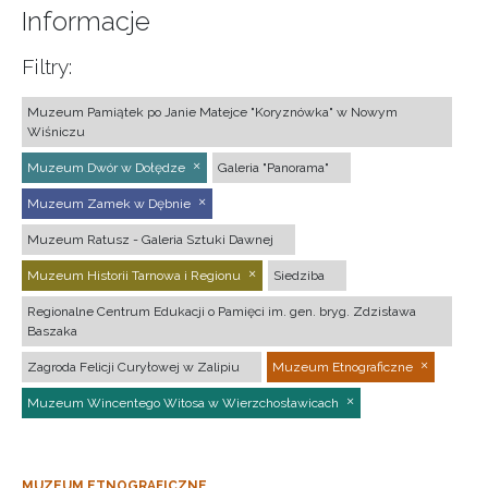
Informacje
Filtry:
Muzeum Pamiątek po Janie Matejce "Koryznówka" w Nowym
Wiśniczu
Muzeum Dwór w Dołędze
Galeria "Panorama"
Muzeum Zamek w Dębnie
Muzeum Ratusz - Galeria Sztuki Dawnej
Muzeum Historii Tarnowa i Regionu
Siedziba
Regionalne Centrum Edukacji o Pamięci im. gen. bryg. Zdzisława
Baszaka
Zagroda Felicji Curyłowej w Zalipiu
Muzeum Etnograficzne
Muzeum Wincentego Witosa w Wierzchosławicach
MUZEUM ETNOGRAFICZNE