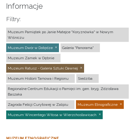
Informacje
Filtry:
Muzeum Pamiątek po Janie Matejce "Koryznówka" w Nowym
Wiśniczu
Muzeum Dwór w Dołędze
Galeria "Panorama"
Muzeum Zamek w Dębnie
Muzeum Ratusz - Galeria Sztuki Dawnej
Muzeum Historii Tarnowa i Regionu
Siedziba
Regionalne Centrum Edukacji o Pamięci im. gen. bryg. Zdzisława
Baszaka
Zagroda Felicji Curyłowej w Zalipiu
Muzeum Etnograficzne
Muzeum Wincentego Witosa w Wierzchosławicach
MUZEUM ETNOGRAFICZNE