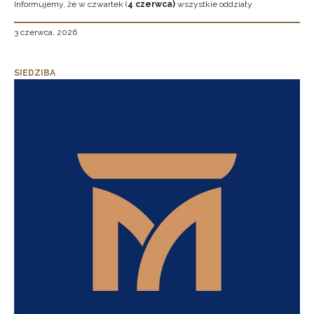
Informujemy, że w czwartek (
4 czerwca)
wszystkie oddziały
3 czerwca, 2026
SIEDZIBA