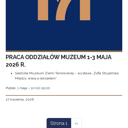
PRACA ODDZIAŁÓW MUZEUM 1-3 MAJA
2026 R.
Siedziba Muzeum Ziemi Tarnowskiej – wystawa „Zofia Stryjeńska.
Między wiarą a obrzędem”
Piątek, 1 maja – 10:00-15:00
27 kwietnia, 2026
Stronicowanie
Następna strona
Strona 1
››