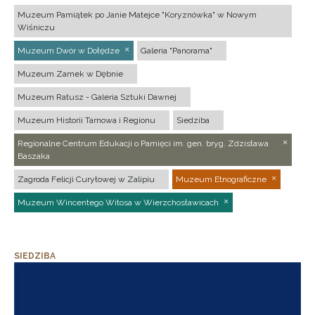
Muzeum Pamiątek po Janie Matejce "Koryznówka" w Nowym
Wiśniczu
Muzeum Dwór w Dołędze
Galeria "Panorama"
Muzeum Zamek w Dębnie
Muzeum Ratusz - Galeria Sztuki Dawnej
Muzeum Historii Tarnowa i Regionu
Siedziba
Regionalne Centrum Edukacji o Pamięci im. gen. bryg. Zdzisława
Baszaka
Zagroda Felicji Curyłowej w Zalipiu
Muzeum Etnograficzne
Muzeum Wincentego Witosa w Wierzchosławicach
SIEDZIBA