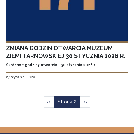
ZMIANA GODZIN OTWARCIA MUZEUM
ZIEMI TARNOWSKIEJ 30 STYCZNIA 2026 R.
Skrócone godziny otwarcia – 30 stycznia 2026 r.
27 stycznia, 2026
Stronicowanie
Poprzednia strona
Następna strona
‹‹
Strona 2
››