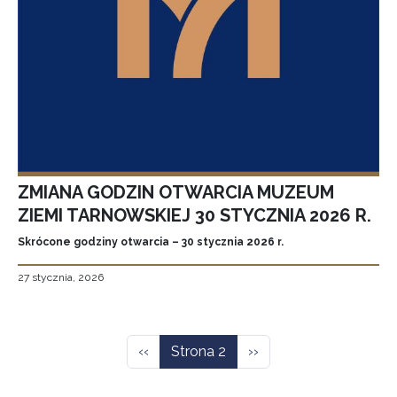
ZMIANA GODZIN OTWARCIA MUZEUM
ZIEMI TARNOWSKIEJ 30 STYCZNIA 2026 R.
Skrócone godziny otwarcia – 30 stycznia 2026 r.
27 stycznia, 2026
Stronicowanie
Poprzednia strona
Następna strona
‹‹
Strona 2
››