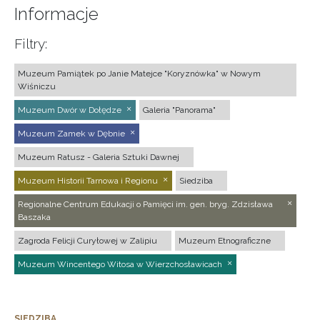
Informacje
Filtry:
Muzeum Pamiątek po Janie Matejce "Koryznówka" w Nowym
Wiśniczu
Muzeum Dwór w Dołędze
Galeria "Panorama"
Muzeum Zamek w Dębnie
Muzeum Ratusz - Galeria Sztuki Dawnej
Muzeum Historii Tarnowa i Regionu
Siedziba
Regionalne Centrum Edukacji o Pamięci im. gen. bryg. Zdzisława
Baszaka
Zagroda Felicji Curyłowej w Zalipiu
Muzeum Etnograficzne
Muzeum Wincentego Witosa w Wierzchosławicach
SIEDZIBA