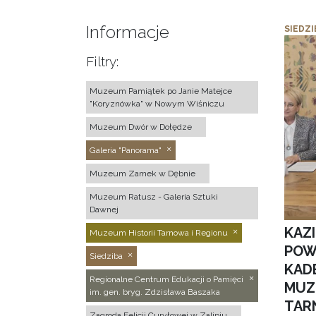
Informacje
SIEDZI
Filtry:
Muzeum Pamiątek po Janie Matejce
"Koryznówka" w Nowym Wiśniczu
Muzeum Dwór w Dołędze
Galeria "Panorama"
Muzeum Zamek w Dębnie
Muzeum Ratusz - Galeria Sztuki
Dawnej
KAZ
Muzeum Historii Tarnowa i Regionu
POW
Siedziba
KAD
Regionalne Centrum Edukacji o Pamięci
MUZ
im. gen. bryg. Zdzisława Baszaka
TAR
Zagroda Felicji Curyłowej w Zalipiu