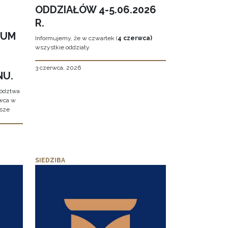
ODDZIAŁÓW 4-5.06.2026
R.
EUM
Informujemy, że w czwartek (
4 czerwca)
wszystkie oddziały
3 czerwca, 2026
NU.
wództwa
rwca w
ższe
SIEDZIBA