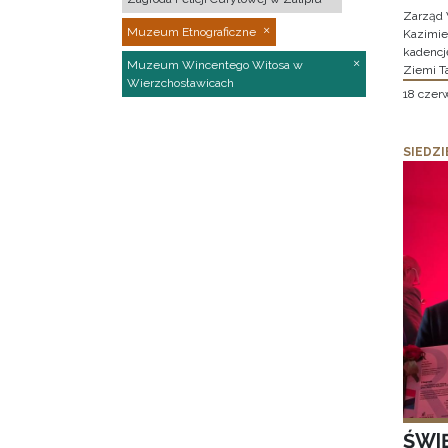
Zarząd 
Muzeum Etnograficzne
Kazimier
kadencj
Muzeum Wincentego Witosa w
Ziemi T
Wierzchosławicach
18 czer
SIEDZI
ŚWI