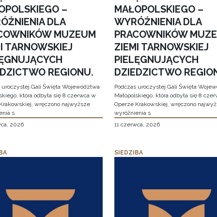
OPOLSKIEGO –
MAŁOPOLSKIEGO –
ÓŻNIENIA DLA
WYRÓŻNIENIA DLA
COWNIKÓW MUZEUM
PRACOWNIKÓW MUZ
MI TARNOWSKIEJ
ZIEMI TARNOWSKIEJ
LĘGNUJĄCYCH
PIELĘGNUJĄCYCH
EDZICTWO REGIONU.
DZIEDZICTWO REGIO
 uroczystej Gali Święta Województwa
Podczas uroczystej Gali Święta Woje
skiego, która odbyła się 8 czerwca w
Małopolskiego, która odbyła się 8 cze
Krakowskiej, wręczono najwyższe
Operze Krakowskiej, wręczono najwy
enia s
wyróżnienia s
wca, 2026
11 czerwca, 2026
BA
SIEDZIBA