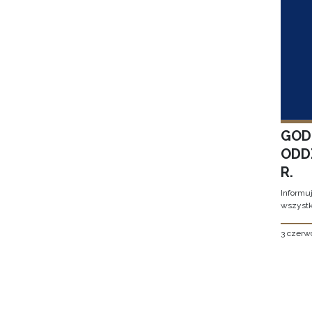
GOD
ODD
R.
Informu
wszystk
3 czerw
Stron