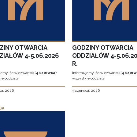
ZINY OTWARCIA
GODZINY OTWARCIA
ZIAŁÓW 4-5.06.2026
ODDZIAŁÓW 4-5.06.2
R.
jemy, że w czwartek (
4 czerwca)
Informujemy, że w czwartek (
4 czerw
ie oddziały
wszystkie oddziały
ca, 2026
3 czerwca, 2026
BA