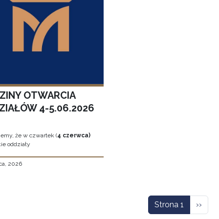
ZINY OTWARCIA
ZIAŁÓW 4-5.06.2026
jemy, że w czwartek (
4 czerwca)
ie oddziały
ca, 2026
icowanie
Nastę
Strona 1
››