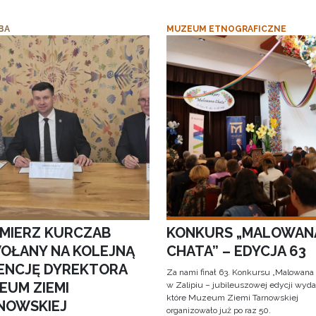
BA
MUZEUM ETNOGRAFICZNE
IMIERZ KURCZAB
KONKURS „MALOWAN
OŁANY NA KOLEJNĄ
CHATA” – EDYCJA 63
ENCJĘ DYREKTORA
Za nami finał 63. Konkursu „Malowana
EUM ZIEMI
w Zalipiu – jubileuszowej edycji wyda
które Muzeum Ziemi Tarnowskiej
NOWSKIEJ
organizowało już po raz 50.