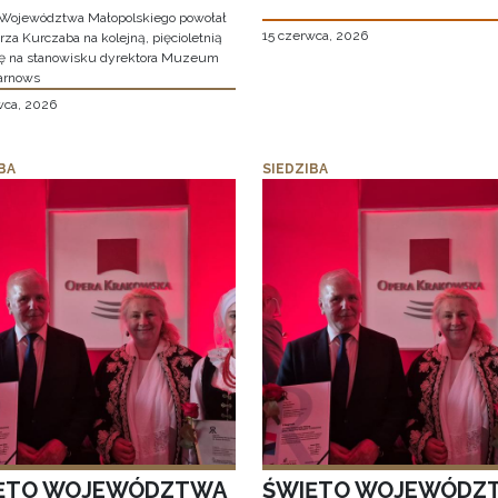
Województwa Małopolskiego powołał
15 czerwca, 2026
za Kurczaba na kolejną, pięcioletnią
ę na stanowisku dyrektora Muzeum
arnows
wca, 2026
BA
SIEDZIBA
ĘTO WOJEWÓDZTWA
ŚWIĘTO WOJEWÓDZ