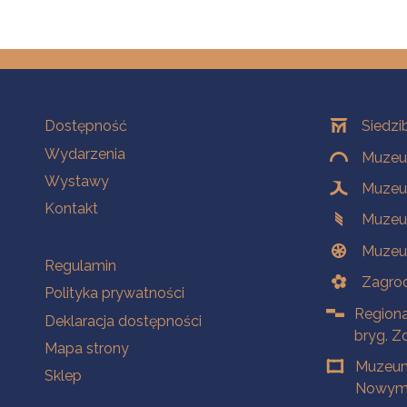
Na skróty
Oddziały
Dostępność
Siedzi
Wydarzenia
Muzeum
Wystawy
Muzeum
Kontakt
Muzeu
Muzeu
Na skróty
Regulamin
Zagrod
Polityka prywatności
Regiona
Deklaracja dostępności
bryg. Z
Mapa strony
Muzeum
Sklep
Nowym 