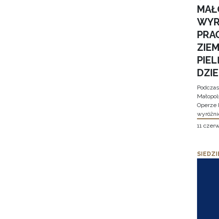
MAŁ
WYR
PRA
ZIE
PIE
DZI
Podczas
Małopol
Operze 
wyróżni
11 czer
SIEDZI