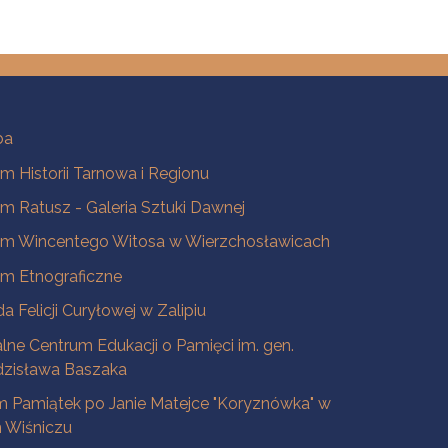
ba
 Historii Tarnowa i Regionu
 Ratusz - Galeria Sztuki Dawnej
m Wincentego Witosa w Wierzchosławicach
m Etnograficzne
a Felicji Curyłowej w Zalipiu
lne Centrum Edukacji o Pamięci im. gen.
dzisława Baszaka
 Pamiątek po Janie Matejce "Koryznówka" w
Wiśniczu