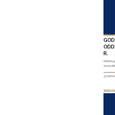
GOD
ODD
R.
Informu
wszystk
3 czerw
SIEDZI