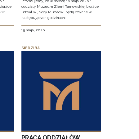
 r.
Informujemy, że w sobotę 16 maja 2026 r.
biorące
oddziały Muzeum Ziemi Tarnowskiej biorące
e w
udział w „Nocy Muzeów” będą czynne w
następujących godzinach:
15 maja, 2026
SIEDZIBA
PRACA ODDZIAŁÓW