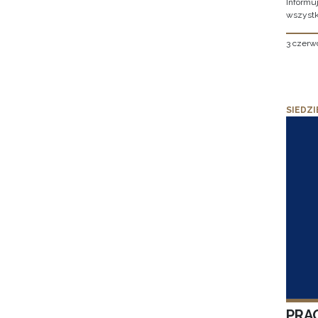
Informu
wszystk
3 czerw
SIEDZI
PRA