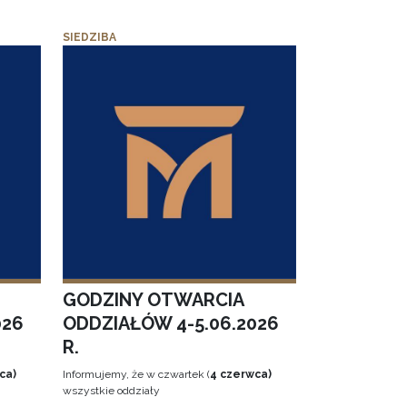
SIEDZIBA
GODZINY OTWARCIA
026
ODDZIAŁÓW 4-5.06.2026
R.
ca)
Informujemy, że w czwartek (
4 czerwca)
wszystkie oddziały