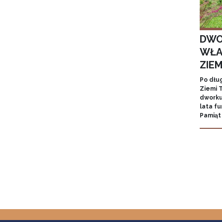
DWO
WŁA
ZIE
Po dłu
Ziemi T
dworku
lata f
Pamiąt
Stron