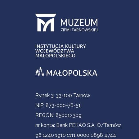
Informacje kontaktowe
Rynek 3, 33-100 Tarnów
NIP: 873-000-76-51
REGON: 850012309
nr konta: Bank PEKAO S.A. O/Tarnów
96 1240 1910 1111 0000 0898 4744