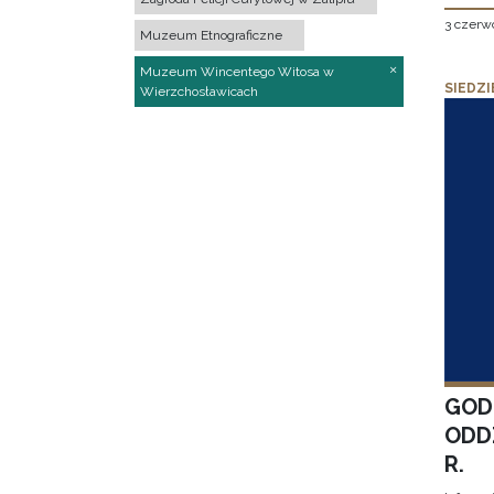
3 czerw
Muzeum Etnograficzne
Muzeum Wincentego Witosa w
SIEDZI
Wierzchosławicach
GOD
ODD
R.