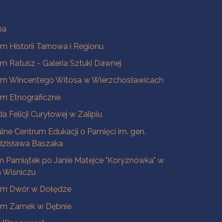
ba
 Historii Tarnowa i Regionu
 Ratusz - Galeria Sztuki Dawnej
m Wincentego Witosa w Wierzchosławicach
m Etnograficzne
a Felicji Curyłowej w Zalipiu
lne Centrum Edukacji o Pamięci im. gen.
dzisława Baszaka
 Pamiątek po Janie Matejce "Koryznówka" w
Wiśniczu
m Dwór w Dołędze
m Zamek w Dębnie