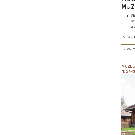
MUZE
Si
wy
a 
Piątek, 
27 kwie
MUZEU
"KORY