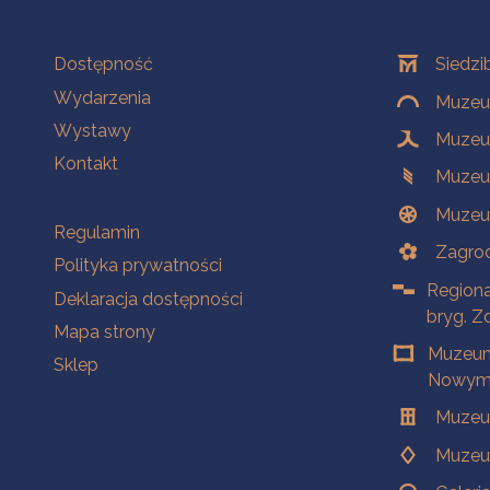
Na skróty
Oddziały
Dostępność
Siedzi
Wydarzenia
Muzeum
Wystawy
Muzeum
Kontakt
Muzeu
Muzeu
Na skróty
Regulamin
Zagrod
Polityka prywatności
Regiona
Deklaracja dostępności
bryg. Z
Mapa strony
Muzeum
Sklep
Nowym 
Muzeu
Muzeu