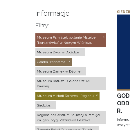
Informacje
SIEDZI
Filtry:
Muzeum Pamiątek po Janie Matejce
"Koryznówka" w Nowym Wiśniczu
Muzeum Dwór w Dołędze
Galeria "Panorama"
Muzeum Zamek w Dębnie
Muzeum Ratusz - Galeria Sztuki
Dawnej
GOD
Muzeum Historii Tarnowa i Regionu
ODD
Siedziba
R.
Regionalne Centrum Edukacji o Pamięci
Informu
im. gen. bryg. Zdzisława Baszaka
wszystk
Zagroda Felicji Curyłowej w Zalipiu