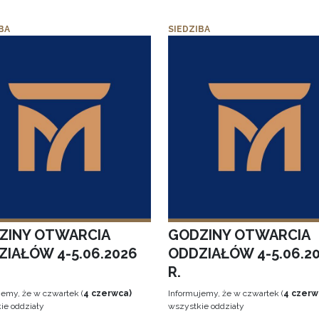
BA
SIEDZIBA
ZINY OTWARCIA
GODZINY OTWARCIA
ZIAŁÓW 4-5.06.2026
ODDZIAŁÓW 4-5.06.2
R.
jemy, że w czwartek (
4 czerwca)
Informujemy, że w czwartek (
4 czerw
ie oddziały
wszystkie oddziały