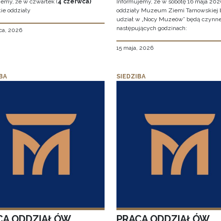
jemy, że w czwartek (
4 czerwca)
Informujemy, że w sobotę 16 maja 2026
ie oddziały
oddziały Muzeum Ziemi Tarnowskiej 
udział w „Nocy Muzeów” będą czynn
następujących godzinach:
ca, 2026
15 maja, 2026
BA
SIEDZIBA
CA ODDZIAŁÓW
PRACA ODDZIAŁÓW