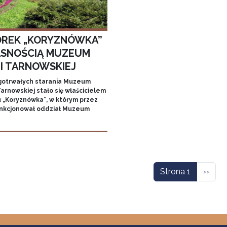
REK „KORYZNÓWKA”
SNOŚCIĄ MUZEUM
MI TARNOWSKIEJ
gotrwałych starania Muzeum
arnowskiej stało się właścicielem
 „Koryznówka”, w którym przez
unkcjonował oddział Muzeum
icowanie
Nastę
Strona 1
››