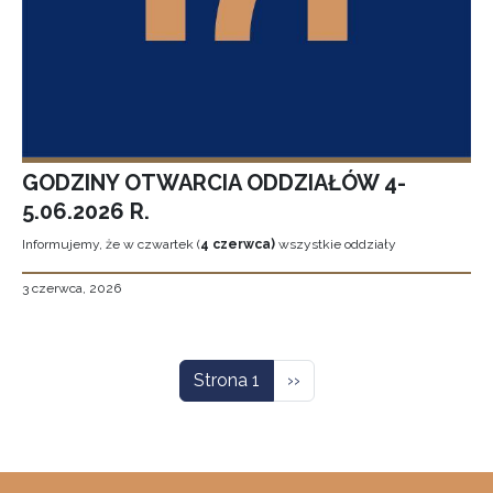
GODZINY OTWARCIA ODDZIAŁÓW 4-
5.06.2026 R.
Informujemy, że w czwartek (
4 czerwca)
wszystkie oddziały
3 czerwca, 2026
Stronicowanie
Następna strona
Strona 1
››