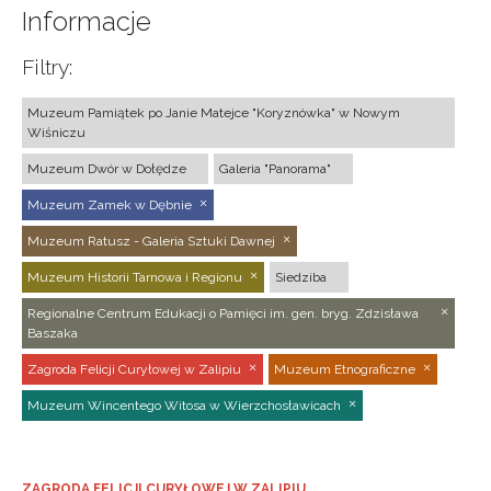
Informacje
Filtry:
Muzeum Pamiątek po Janie Matejce "Koryznówka" w Nowym
Wiśniczu
Muzeum Dwór w Dołędze
Galeria "Panorama"
Muzeum Zamek w Dębnie
Muzeum Ratusz - Galeria Sztuki Dawnej
Muzeum Historii Tarnowa i Regionu
Siedziba
Regionalne Centrum Edukacji o Pamięci im. gen. bryg. Zdzisława
Baszaka
Zagroda Felicji Curyłowej w Zalipiu
Muzeum Etnograficzne
Muzeum Wincentego Witosa w Wierzchosławicach
ZAGRODA FELICJI CURYŁOWEJ W ZALIPIU