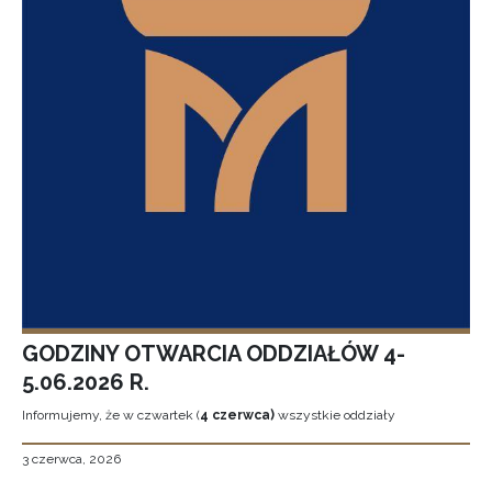
GODZINY OTWARCIA ODDZIAŁÓW 4-
5.06.2026 R.
Informujemy, że w czwartek (
4 czerwca)
wszystkie oddziały
3 czerwca, 2026