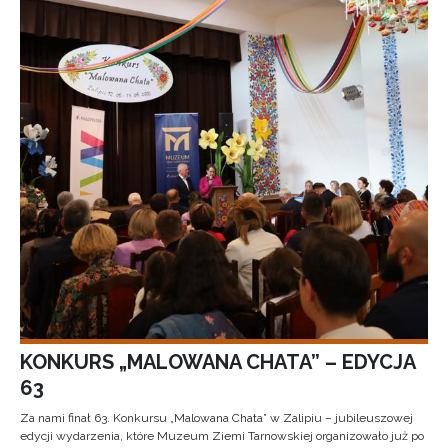
KONKURS „MALOWANA CHATA” – EDYCJA
63
Za nami finał 63. Konkursu „Malowana Chata” w Zalipiu – jubileuszowej
edycji wydarzenia, które Muzeum Ziemi Tarnowskiej organizowało już po