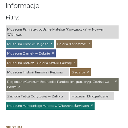
Informacje
Filtry:
Muzeum Pamiątek po Janie Matejce "Koryznówka" w Nowym
Wiśniczu
Muzeum Dwór w Dołędze
Galeria "Panorama"
Muzeum Zamek w Dębnie
Muzeum Ratusz - Galeria Sztuki Dawnej
Muzeum Historii Tarnowa i Regionu
Siedziba
Regionalne Centrum Edukacji o Pamięci im. gen. bryg. Zdzisława
Baszaka
Zagroda Felicji Curyłowej w Zalipiu
Muzeum Etnograficzne
Muzeum Wincentego Witosa w Wierzchosławicach
SIEDZIBA