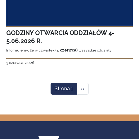
GODZINY OTWARCIA ODDZIAŁÓW 4-
5.06.2026 R.
Informujemy, że w czwartek (
4 czerwca)
wszystkie oddziały
3 czerwca, 2026
Stronicowanie
Następna strona
Strona 1
››