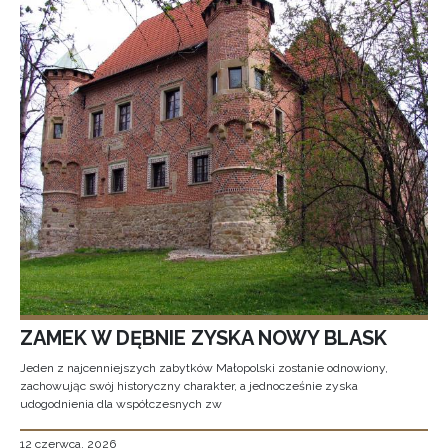
ZAMEK W DĘBNIE ZYSKA NOWY BLASK
Jeden z najcenniejszych zabytków Małopolski zostanie odnowiony,
zachowując swój historyczny charakter, a jednocześnie zyska
udogodnienia dla współczesnych zw
12 czerwca, 2026