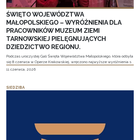
ŚWIĘTO WOJEWÓDZTWA
MAŁOPOLSKIEGO – WYRÓŻNIENIA DLA
PRACOWNIKÓW MUZEUM ZIEMI
TARNOWSKIEJ PIELĘGNUJĄCYCH
DZIEDZICTWO REGIONU.
Podczas uroczystej Gali Święta Województwa Małopolskiego, która odbyła
się 8 czerwca w Operze Krakowskiej, wręczono najwyższe wyróżnienia s
11 czerwca, 2026
SIEDZIBA