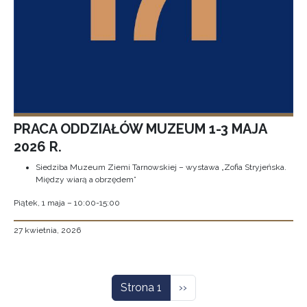
PRACA ODDZIAŁÓW MUZEUM 1-3 MAJA
2026 R.
Siedziba Muzeum Ziemi Tarnowskiej – wystawa „Zofia Stryjeńska.
Między wiarą a obrzędem”
Piątek, 1 maja – 10:00-15:00
27 kwietnia, 2026
Stronicowanie
Następna strona
Strona 1
››