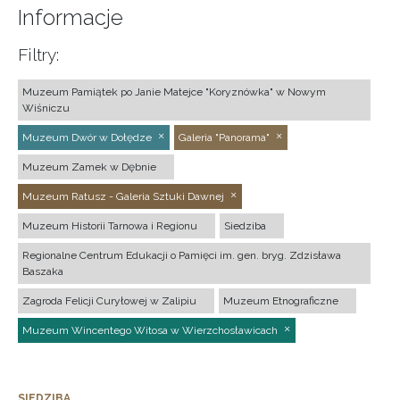
Informacje
Filtry:
Muzeum Pamiątek po Janie Matejce "Koryznówka" w Nowym
Wiśniczu
Muzeum Dwór w Dołędze
Galeria "Panorama"
Muzeum Zamek w Dębnie
Muzeum Ratusz - Galeria Sztuki Dawnej
Muzeum Historii Tarnowa i Regionu
Siedziba
Regionalne Centrum Edukacji o Pamięci im. gen. bryg. Zdzisława
Baszaka
Zagroda Felicji Curyłowej w Zalipiu
Muzeum Etnograficzne
Muzeum Wincentego Witosa w Wierzchosławicach
SIEDZIBA