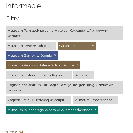
Informacje
Filtry:
Muzeum Pamiątek po Janie Matejce "Koryznówka" w Nowym
Wiśniczu
Muzeum Dwór w Dołędze
Galeria "Panorama"
Muzeum Zamek w Dębnie
Muzeum Ratusz - Galeria Sztuki Dawnej
Muzeum Historii Tarnowa i Regionu
Siedziba
Regionalne Centrum Edukacji o Pamięci im. gen. bryg. Zdzisława
Baszaka
Zagroda Felicji Curyłowej w Zalipiu
Muzeum Etnograficzne
Muzeum Wincentego Witosa w Wierzchosławicach
SIEDZIBA