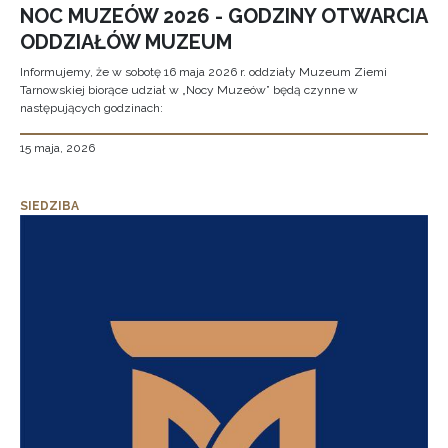
NOC MUZEÓW 2026 - GODZINY OTWARCIA
ODDZIAŁÓW MUZEUM
Informujemy, że w sobotę 16 maja 2026 r. oddziały Muzeum Ziemi
Tarnowskiej biorące udział w „Nocy Muzeów” będą czynne w
następujących godzinach:
15 maja, 2026
SIEDZIBA