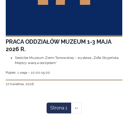
PRACA ODDZIAŁÓW MUZEUM 1-3 MAJA
2026 R.
Siedziba Muzeum Ziemi Tarnowskiej – wystawa „Zofia Stryjeńska.
Między wiarą a obrzędem”
Piątek, 1 maja – 10:00-15:00
27 kwietnia, 2026
Stronicowanie
Następna strona
Strona 1
››