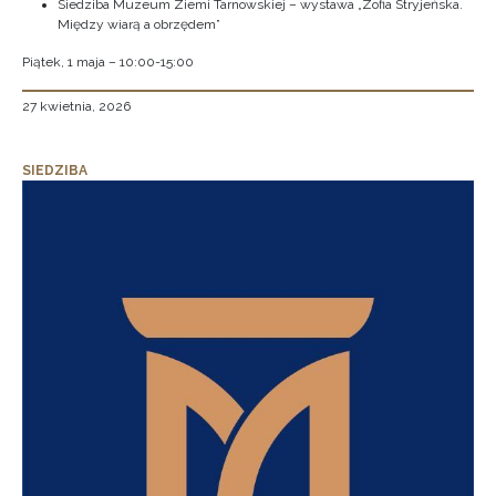
Siedziba Muzeum Ziemi Tarnowskiej – wystawa „Zofia Stryjeńska.
Między wiarą a obrzędem”
Piątek, 1 maja – 10:00-15:00
27 kwietnia, 2026
SIEDZIBA