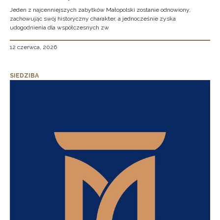
Jeden z najcenniejszych zabytków Małopolski zostanie odnowiony,
zachowując swój historyczny charakter, a jednocześnie zyska
udogodnienia dla współczesnych zw
12 czerwca, 2026
SIEDZIBA