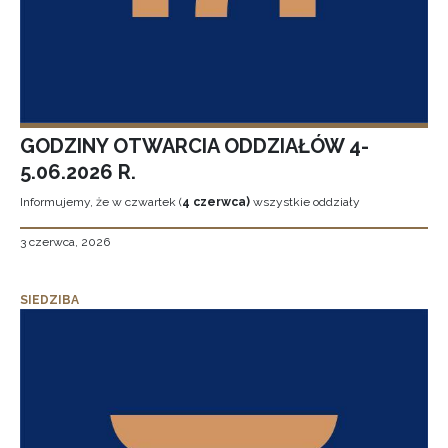
GODZINY OTWARCIA ODDZIAŁÓW 4-
5.06.2026 R.
Informujemy, że w czwartek (
4 czerwca)
wszystkie oddziały
3 czerwca, 2026
SIEDZIBA