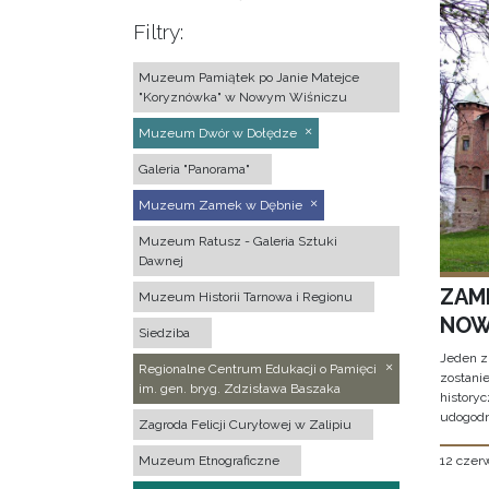
Filtry:
Muzeum Pamiątek po Janie Matejce
"Koryznówka" w Nowym Wiśniczu
Muzeum Dwór w Dołędze
Galeria "Panorama"
Muzeum Zamek w Dębnie
Muzeum Ratusz - Galeria Sztuki
Dawnej
ZAM
Muzeum Historii Tarnowa i Regionu
NOW
Siedziba
Jeden z
Regionalne Centrum Edukacji o Pamięci
zostani
im. gen. bryg. Zdzisława Baszaka
historyc
udogodn
Zagroda Felicji Curyłowej w Zalipiu
12 czer
Muzeum Etnograficzne