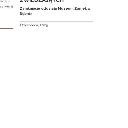
ZWIEDZAJĄYCH
kiej –
zy wiarą
Zamknięcie oddziału Muzeum Zamek w
Dębni
e
27 listopada, 2025