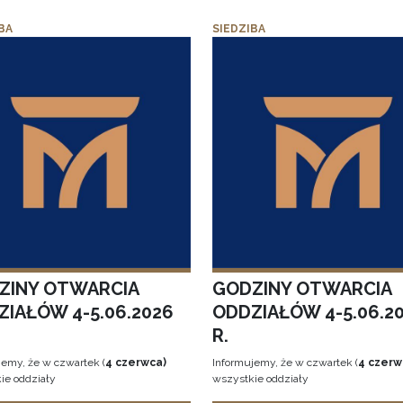
BA
SIEDZIBA
ZINY OTWARCIA
GODZINY OTWARCIA
ZIAŁÓW 4-5.06.2026
ODDZIAŁÓW 4-5.06.2
R.
jemy, że w czwartek (
4 czerwca)
Informujemy, że w czwartek (
4 czerw
ie oddziały
wszystkie oddziały