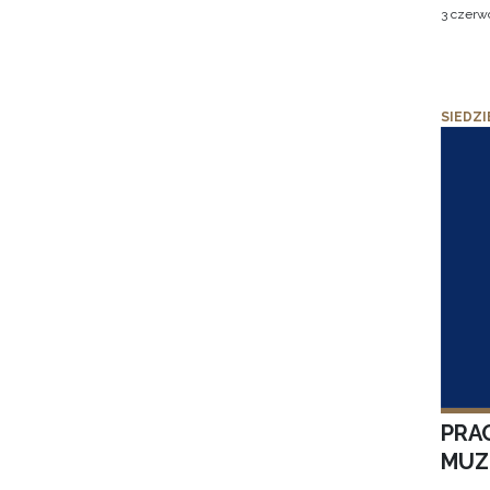
3 czerw
SIEDZI
PRA
MUZE