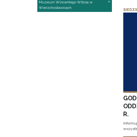
Muzeum Wincentego Witosa w
Wierzchosławicach
SIEDZI
GOD
ODD
R.
Informu
wszystk