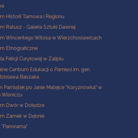
ba
 Historii Tarnowa i Regionu
 Ratusz - Galeria Sztuki Dawnej
m Wincentego Witosa w Wierzchosławicach
m Etnograficzne
a Felicji Curyłowej w Zalipiu
lne Centrum Edukacji o Pamięci im. gen.
dzisława Baszaka
 Pamiątek po Janie Matejce "Koryznówka" w
Wiśniczu
m Dwór w Dołędze
m Zamek w Dębnie
a "Panorama"