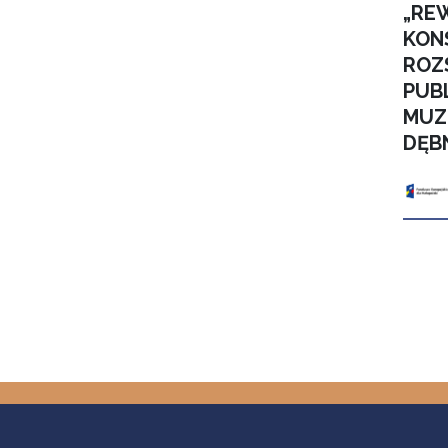
„RE
KON
ROZ
PUB
MUZ
DĘB
Stron