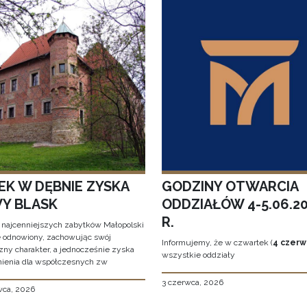
EK W DĘBNIE ZYSKA
GODZINY OTWARCIA
Y BLASK
ODDZIAŁÓW 4-5.06.2
R.
 najcenniejszych zabytków Małopolski
e odnowiony, zachowując swój
Informujemy, że w czwartek (
4 czerw
zny charakter, a jednocześnie zyska
wszystkie oddziały
ienia dla współczesnych zw
3 czerwca, 2026
wca, 2026