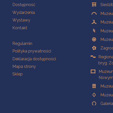
Na skróty
Oddziały
Dostępność
Siedzi
Wydarzenia
Muzeum
Wystawy
Muzeum
Kontakt
Muzeu
Muzeu
Na skróty
Regulamin
Zagrod
Polityka prywatności
Regiona
Deklaracja dostępności
bryg. Z
Mapa strony
Muzeum
Sklep
Nowym 
Muzeu
Muzeu
Galeri