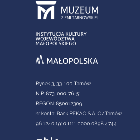
Informacje kontaktowe
Rynek 3, 33-100 Tarnów
NIP: 873-000-76-51
REGON: 850012309
nr konta: Bank PEKAO S.A. O/Tarnów
96 1240 1910 1111 0000 0898 4744