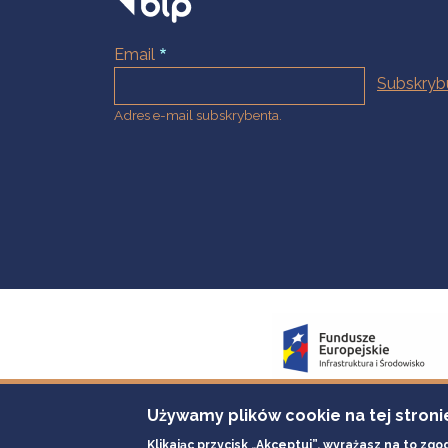
Email
Adres e-mail subskrybenta.
Używamy plików cookie na tej stroni
Klikając przycisk „Akceptuj”, wyrażasz na to zgo