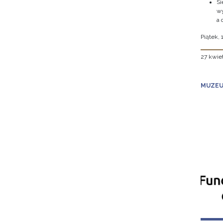
Si
wy
a 
Piątek, 
27 kwie
MUZEU