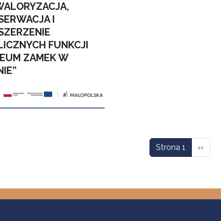
WALORYZACJA,
SERWACJA I
SZERZENIE
LICZNYCH FUNKCJI
EUM ZAMEK W
NIE”
icowanie
Nastę
Strona 1
››