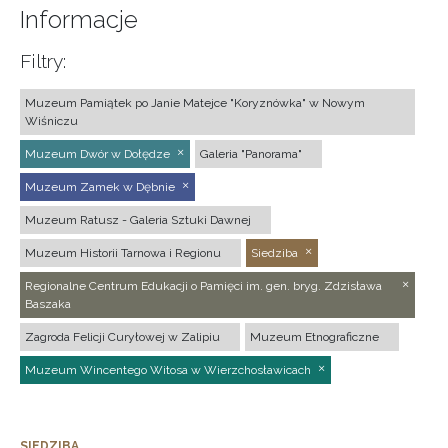
Informacje
Filtry:
Muzeum Pamiątek po Janie Matejce "Koryznówka" w Nowym
Wiśniczu
Muzeum Dwór w Dołędze
Galeria "Panorama"
Muzeum Zamek w Dębnie
Muzeum Ratusz - Galeria Sztuki Dawnej
Muzeum Historii Tarnowa i Regionu
Siedziba
Regionalne Centrum Edukacji o Pamięci im. gen. bryg. Zdzisława
Baszaka
Zagroda Felicji Curyłowej w Zalipiu
Muzeum Etnograficzne
Muzeum Wincentego Witosa w Wierzchosławicach
SIEDZIBA