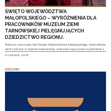
ŚWIĘTO WOJEWÓDZTWA
MAŁOPOLSKIEGO – WYRÓŻNIENIA DLA
PRACOWNIKÓW MUZEUM ZIEMI
TARNOWSKIEJ PIELĘGNUJĄCYCH
DZIEDZICTWO REGIONU.
Podczas uroczystej Gali Święta Województwa Małopolskiego, która odbyła
się 8 czerwca w Operze Krakowskiej, wręczono najwyższe wyróżnienia s
11 czerwca, 2026
SIEDZIBA