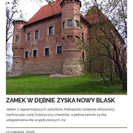
ZAMEK W DĘBNIE ZYSKA NOWY BLASK
Jeden z najcenniejszych zabytków Małopolski zostanie odnowiony,
zachowując swój historyczny charakter, a jednocześnie zyska
udogodnienia dla współczesnych zw
12 czerwca, 2026