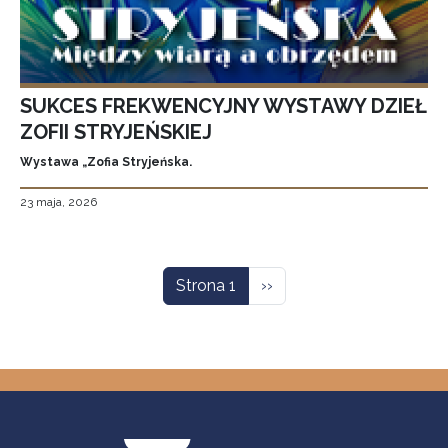
SUKCES FREKWENCYJNY WYSTAWY DZIEŁ
ZOFII STRYJEŃSKIEJ
Wystawa „Zofia Stryjeńska.
23 maja, 2026
Stronicowanie
Następna strona
Strona 1
››