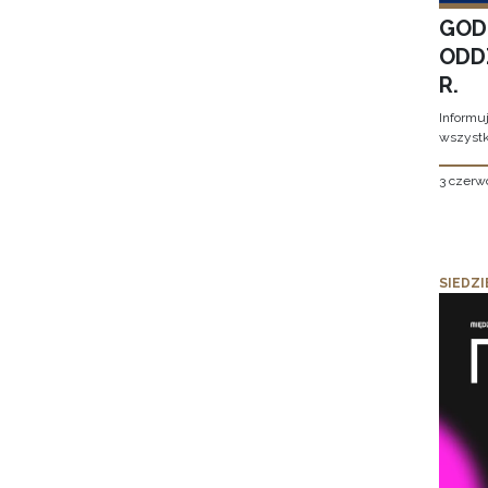
GOD
ODD
R.
Informu
wszystk
3 czerw
SIEDZI