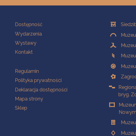
Na skróty
Oddziały
Dostępność
Siedzi
Wydarzenia
Muzeum
Wystawy
Muzeum
Kontakt
Muzeu
Muzeu
Na skróty
Regulamin
Zagrod
Polityka prywatności
Regiona
Deklaracja dostępności
bryg. Z
Mapa strony
Muzeum
Sklep
Nowym 
Muzeu
Muzeu