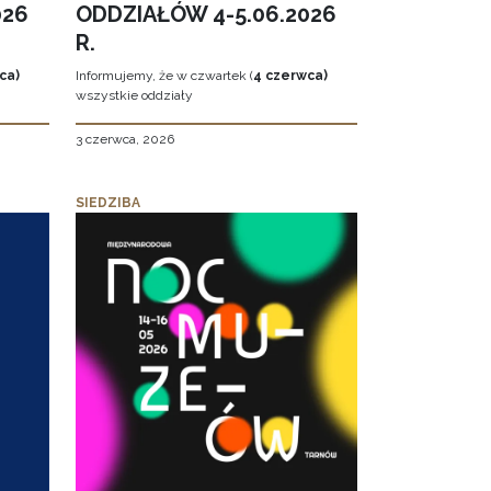
026
ODDZIAŁÓW 4-5.06.2026
R.
ca)
Informujemy, że w czwartek (
4 czerwca)
wszystkie oddziały
3 czerwca, 2026
SIEDZIBA