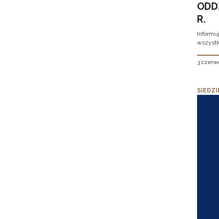
ODD
R.
Informu
wszystk
3 czerw
SIEDZI