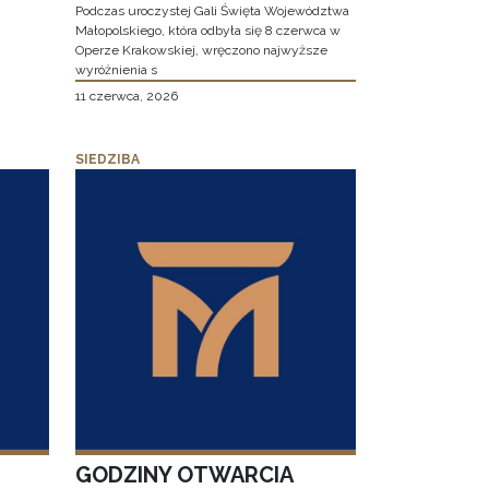
Podczas uroczystej Gali Święta Województwa
Małopolskiego, która odbyła się 8 czerwca w
Operze Krakowskiej, wręczono najwyższe
wyróżnienia s
11 czerwca, 2026
SIEDZIBA
GODZINY OTWARCIA