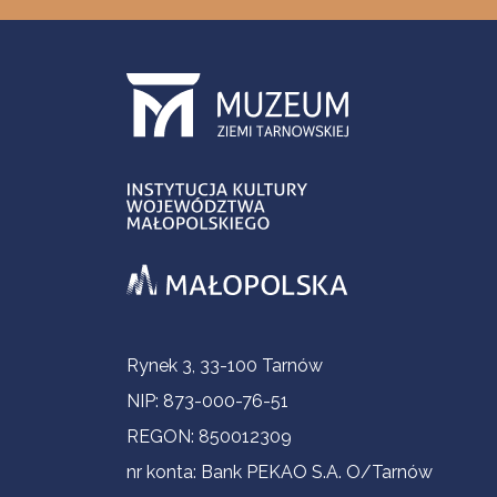
Informacje kontaktowe
Rynek 3, 33-100 Tarnów
NIP: 873-000-76-51
REGON: 850012309
nr konta: Bank PEKAO S.A. O/Tarnów