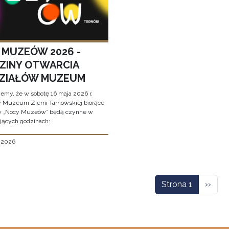
 MUZEÓW 2026 -
ZINY OTWARCIA
ZIAŁÓW MUZEUM
jemy, że w sobotę 16 maja 2026 r.
y Muzeum Ziemi Tarnowskiej biorące
w „Nocy Muzeów” będą czynne w
jących godzinach:
, 2026
icowanie
Nastę
Strona 1
››