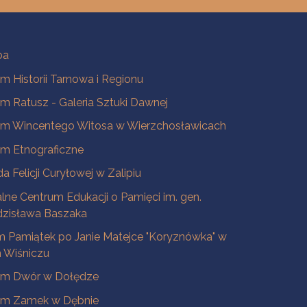
ba
 Historii Tarnowa i Regionu
 Ratusz - Galeria Sztuki Dawnej
m Wincentego Witosa w Wierzchosławicach
m Etnograficzne
a Felicji Curyłowej w Zalipiu
lne Centrum Edukacji o Pamięci im. gen.
dzisława Baszaka
 Pamiątek po Janie Matejce "Koryznówka" w
Wiśniczu
m Dwór w Dołędze
m Zamek w Dębnie