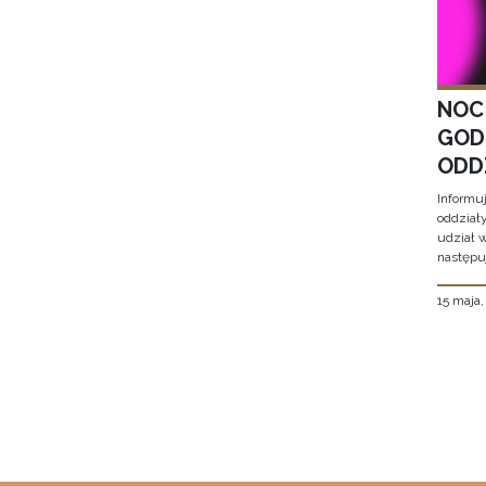
NOC
GOD
ODD
Informu
oddział
udział 
następu
15 maja
Stron