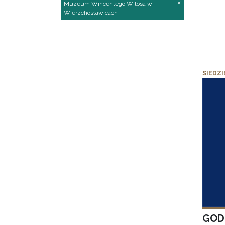
Muzeum Wincentego Witosa w
Wierzchosławicach
SIEDZI
GOD