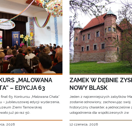
KURS „MALOWANA
ZAMEK W DĘBNIE ZYS
A” – EDYCJA 63
NOWY BLASK
 finał 63. Konkursu „Malowana Chata”
Jeden z najcenniejszych zabytków Ma
iu – jubileuszowej edycji wydarzenia,
zostanie odnowiony, zachowując swój
uzeum Ziemi Tarnowskiej
historyczny charakter, a jednocześnie
wało już po raz 50.
udogodnienia dla współczesnych zw
wca, 2026
12 czerwca, 2026