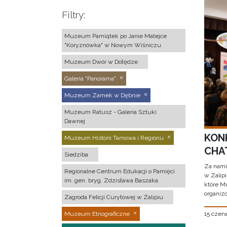
Filtry:
Muzeum Pamiątek po Janie Matejce
"Koryznówka" w Nowym Wiśniczu
Muzeum Dwór w Dołędze
Galeria "Panorama"
Muzeum Zamek w Dębnie
Muzeum Ratusz - Galeria Sztuki
Dawnej
KON
Muzeum Historii Tarnowa i Regionu
CHAT
Siedziba
Za nami
Regionalne Centrum Edukacji o Pamięci
w Zalip
im. gen. bryg. Zdzisława Baszaka
które M
organizo
Zagroda Felicji Curyłowej w Zalipiu
15 czer
Muzeum Etnograficzne