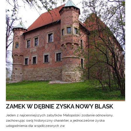
ZAMEK W DĘBNIE ZYSKA NOWY BLASK
Jeden z najcenniejszych zabytków Małopolski zostanie odnowiony,
zachowując swój historyczny charakter, a jednocześnie zyska
udogodnienia dla współczesnych zw