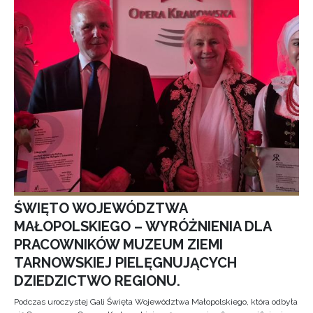
ŚWIĘTO WOJEWÓDZTWA
MAŁOPOLSKIEGO – WYRÓŻNIENIA DLA
PRACOWNIKÓW MUZEUM ZIEMI
TARNOWSKIEJ PIELĘGNUJĄCYCH
DZIEDZICTWO REGIONU.
Podczas uroczystej Gali Święta Województwa Małopolskiego, która odbyła