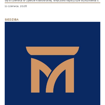
się 8 czerwca w Operze Krakowskiej, wręczono najwyższe wyróżnienia s
11 czerwca, 2026
SIEDZIBA