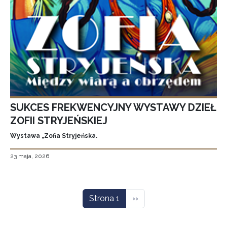
SUKCES FREKWENCYJNY WYSTAWY DZIEŁ
ZOFII STRYJEŃSKIEJ
Wystawa „Zofia Stryjeńska.
23 maja, 2026
Stronicowanie
Następna strona
Strona 1
››