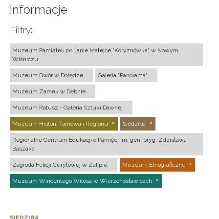
Informacje
Filtry:
Muzeum Pamiątek po Janie Matejce "Koryznówka" w Nowym
Wiśniczu
Muzeum Dwór w Dołędze
Galeria "Panorama"
Muzeum Zamek w Dębnie
Muzeum Ratusz - Galeria Sztuki Dawnej
Muzeum Historii Tarnowa i Regionu
Siedziba
Regionalne Centrum Edukacji o Pamięci im. gen. bryg. Zdzisława
Baszaka
Zagroda Felicji Curyłowej w Zalipiu
Muzeum Etnograficzne
Muzeum Wincentego Witosa w Wierzchosławicach
SIEDZIBA