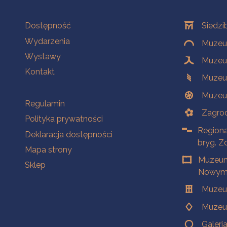
Na skróty
Oddziały
Dostępność
Siedzi
Wydarzenia
Muzeum
Wystawy
Muzeum
Kontakt
Muzeu
Muzeu
Na skróty
Regulamin
Zagrod
Polityka prywatności
Regiona
Deklaracja dostępności
bryg. Z
Mapa strony
Muzeum
Sklep
Nowym 
Muzeu
Muzeu
Galeri