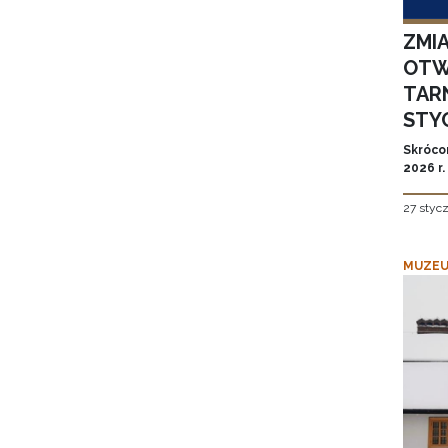
ZMI
OTW
TAR
STYC
Skróco
2026 r.
27 styc
MUZEU