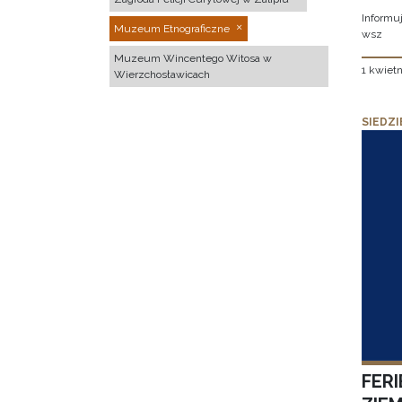
Informuj
Muzeum Etnograficzne
wsz
Muzeum Wincentego Witosa w
1 kwietn
Wierzchosławicach
SIEDZI
FER