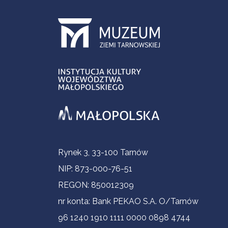
Informacje kontaktowe
Rynek 3, 33-100 Tarnów
NIP: 873-000-76-51
REGON: 850012309
nr konta: Bank PEKAO S.A. O/Tarnów
96 1240 1910 1111 0000 0898 4744