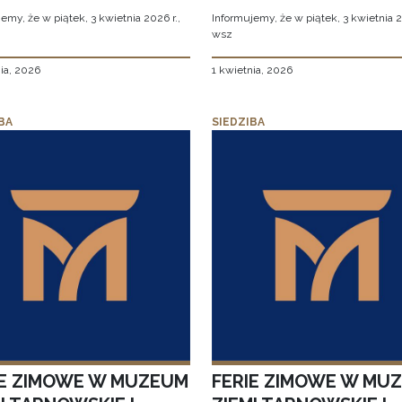
emy, że w piątek, 3 kwietnia 2026 r.,
Informujemy, że w piątek, 3 kwietnia 2
wsz
ia, 2026
1 kwietnia, 2026
BA
SIEDZIBA
IE ZIMOWE W MUZEUM
FERIE ZIMOWE W MU