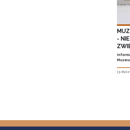
MUZ
- NI
ZWI
Inform
Muzeum
13 stycz
Stron