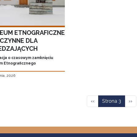
EUM ETNOGRAFICZNE
ECZYNNE DLA
EDZAJĄCYCH
acja o czasowym zamknięciu
 Etnograficznego
nia, 2026
icowanie
Poprzednia strona
Nas
‹‹
Strona 3
››