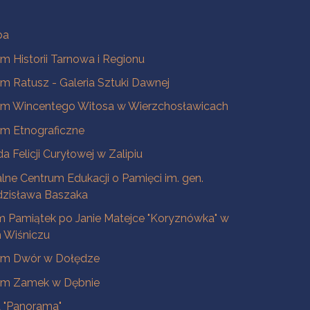
ba
 Historii Tarnowa i Regionu
 Ratusz - Galeria Sztuki Dawnej
m Wincentego Witosa w Wierzchosławicach
m Etnograficzne
a Felicji Curyłowej w Zalipiu
lne Centrum Edukacji o Pamięci im. gen.
dzisława Baszaka
 Pamiątek po Janie Matejce "Koryznówka" w
Wiśniczu
m Dwór w Dołędze
m Zamek w Dębnie
a "Panorama"