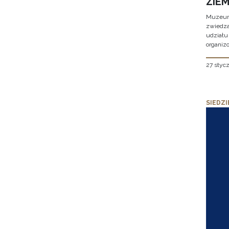
ZIE
Muzeum 
zwiedza
udziału
organizo
27 styc
SIEDZI