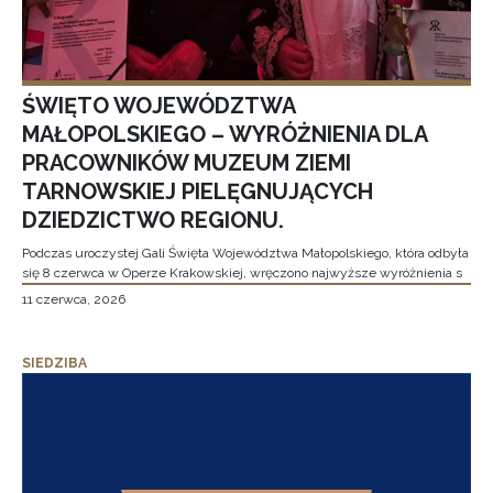
ŚWIĘTO WOJEWÓDZTWA
MAŁOPOLSKIEGO – WYRÓŻNIENIA DLA
PRACOWNIKÓW MUZEUM ZIEMI
TARNOWSKIEJ PIELĘGNUJĄCYCH
DZIEDZICTWO REGIONU.
Podczas uroczystej Gali Święta Województwa Małopolskiego, która odbyła
się 8 czerwca w Operze Krakowskiej, wręczono najwyższe wyróżnienia s
11 czerwca, 2026
SIEDZIBA