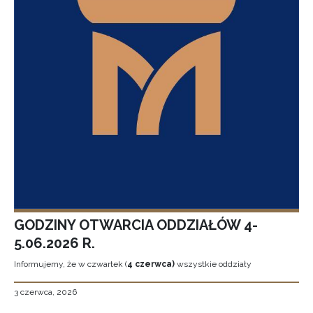
GODZINY OTWARCIA ODDZIAŁÓW 4-
5.06.2026 R.
Informujemy, że w czwartek (
4 czerwca)
wszystkie oddziały
3 czerwca, 2026