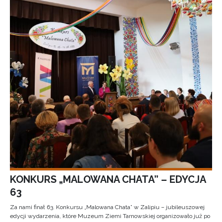
KONKURS „MALOWANA CHATA” – EDYCJA
63
Za nami finał 63. Konkursu „Malowana Chata” w Zalipiu – jubileuszowej
edycji wydarzenia, które Muzeum Ziemi Tarnowskiej organizowało już po