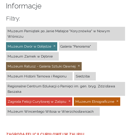
Informacje
Filtry:
Muzeum Pamiątek po Janie Matejce "Koryznówka" w Nowym
Wiśniczu
Muzeum Dwór w Dołędze
Galeria "Panorama"
Muzeum Zamek w Dębnie
Muzeum Ratusz - Galeria Sztuki Dawnej
Muzeum Historii Tarnowa i Regionu
Siedziba
Regionalne Centrum Edukacji o Pamięci im. gen. bryg. Zdzisława
Baszaka
Zagroda Felicji Curyłowej w Zalipiu
Muzeum Etnograficzne
Muzeum Wincentego Witosa w Wierzchosławicach
ZAGRODA FELICJI CURYŁOWEJ W ZALIPIU