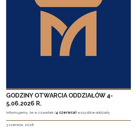
GODZINY OTWARCIA ODDZIAŁÓW 4-
5.06.2026 R.
Informujemy, że w czwartek (
4 czerwca)
wszystkie oddziały
3 czerwca, 2026