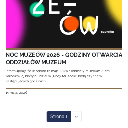
NOC MUZEÓW 2026 - GODZINY OTWARCIA
ODDZIAŁÓW MUZEUM
Informujemy, że w sobotę 16 maja 2026 r. oddziały Muzeum Ziemi
Tarnowskiej biorące udział w „Nocy Muzeów” będą czynne w
następujących godzinach:
15 maja, 2026
Stronicowanie
Następna strona
Strona 1
››