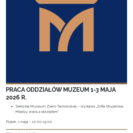
PRACA ODDZIAŁÓW MUZEUM 1-3 MAJA
2026 R.
Siedziba Muzeum Ziemi Tarnowskiej – wystawa „Zofia Stryjeńska.
Między wiarą a obrzędem”
Piątek, 1 maja – 10:00-15:00