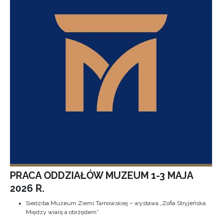
PRACA ODDZIAŁÓW MUZEUM 1-3 MAJA
2026 R.
Siedziba Muzeum Ziemi Tarnowskiej – wystawa „Zofia Stryjeńska.
Między wiarą a obrzędem”