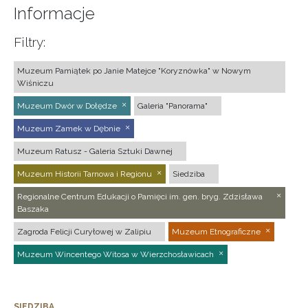
Informacje
Filtry:
Muzeum Pamiątek po Janie Matejce "Koryznówka" w Nowym
Wiśniczu
Muzeum Dwór w Dołędze
Galeria "Panorama"
Muzeum Zamek w Dębnie
Muzeum Ratusz - Galeria Sztuki Dawnej
Muzeum Historii Tarnowa i Regionu
Siedziba
Regionalne Centrum Edukacji o Pamięci im. gen. bryg. Zdzisława
Baszaka
Zagroda Felicji Curyłowej w Zalipiu
Muzeum Etnograficzne
Muzeum Wincentego Witosa w Wierzchosławicach
SIEDZIBA