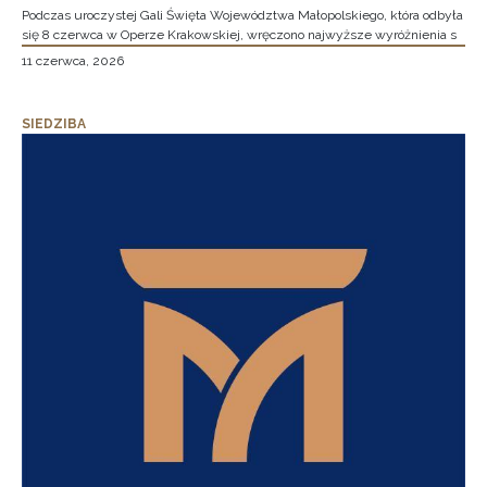
Podczas uroczystej Gali Święta Województwa Małopolskiego, która odbyła
się 8 czerwca w Operze Krakowskiej, wręczono najwyższe wyróżnienia s
11 czerwca, 2026
SIEDZIBA