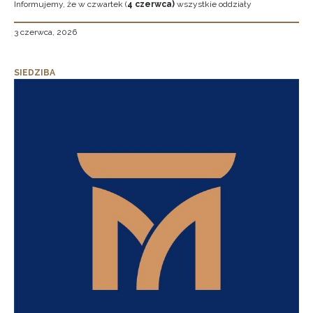
Informujemy, że w czwartek (
4 czerwca)
wszystkie oddziały
3 czerwca, 2026
SIEDZIBA