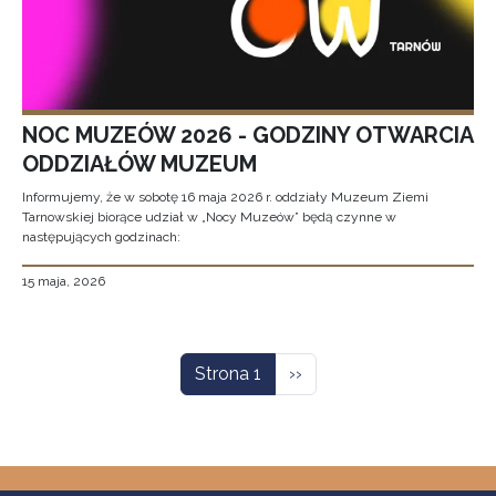
NOC MUZEÓW 2026 - GODZINY OTWARCIA
ODDZIAŁÓW MUZEUM
Informujemy, że w sobotę 16 maja 2026 r. oddziały Muzeum Ziemi
Tarnowskiej biorące udział w „Nocy Muzeów” będą czynne w
następujących godzinach:
15 maja, 2026
Stronicowanie
Następna strona
Strona 1
››