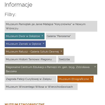
Informacje
Filtry:
Muzeum Pamiątek po Janie Matejce "Koryznówka" w Nowym
Wiśniczu
Muzeum Dwór w Dołędze
Galeria "Panorama"
Muzeum Zamek w Dębnie
Muzeum Ratusz - Galeria Sztuki Dawnej
Muzeum Historii Tarnowa i Regionu
Siedziba
Regionalne Centrum Edukacji o Pamięci im. gen. bryg. Zdzisława
Baszaka
Zagroda Felicji Curyłowej w Zalipiu
Muzeum Etnograficzne
Muzeum Wincentego Witosa w Wierzchosławicach
MUZEUM ETNOGRAFICZNE