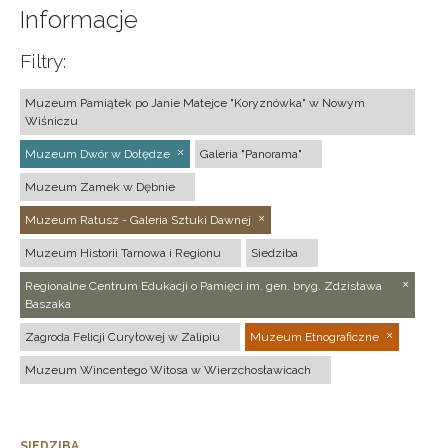
Informacje
Filtry:
Muzeum Pamiątek po Janie Matejce "Koryznówka" w Nowym
Wiśniczu
Muzeum Dwór w Dołędze
Galeria "Panorama"
Muzeum Zamek w Dębnie
Muzeum Ratusz - Galeria Sztuki Dawnej
Muzeum Historii Tarnowa i Regionu
Siedziba
Regionalne Centrum Edukacji o Pamięci im. gen. bryg. Zdzisława
Baszaka
Zagroda Felicji Curyłowej w Zalipiu
Muzeum Etnograficzne
Muzeum Wincentego Witosa w Wierzchosławicach
SIEDZIBA