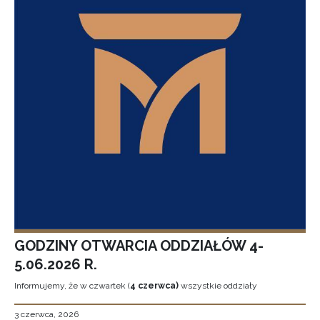
GODZINY OTWARCIA ODDZIAŁÓW 4-
5.06.2026 R.
Informujemy, że w czwartek (
4 czerwca)
wszystkie oddziały
3 czerwca, 2026