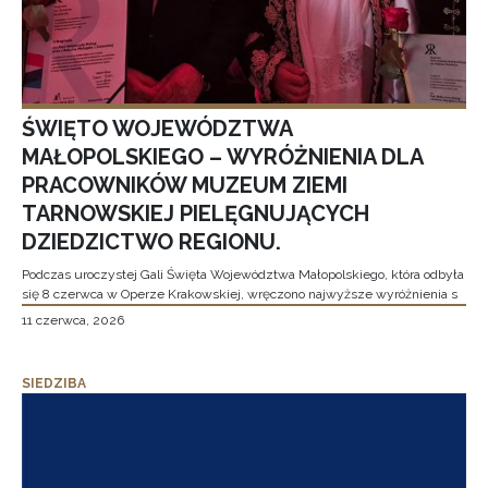
ŚWIĘTO WOJEWÓDZTWA
MAŁOPOLSKIEGO – WYRÓŻNIENIA DLA
PRACOWNIKÓW MUZEUM ZIEMI
TARNOWSKIEJ PIELĘGNUJĄCYCH
DZIEDZICTWO REGIONU.
Podczas uroczystej Gali Święta Województwa Małopolskiego, która odbyła
się 8 czerwca w Operze Krakowskiej, wręczono najwyższe wyróżnienia s
11 czerwca, 2026
SIEDZIBA