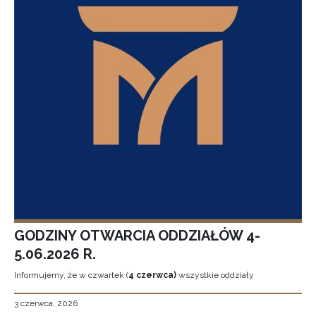
GODZINY OTWARCIA ODDZIAŁÓW 4-
5.06.2026 R.
Informujemy, że w czwartek (
4 czerwca)
wszystkie oddziały
3 czerwca, 2026