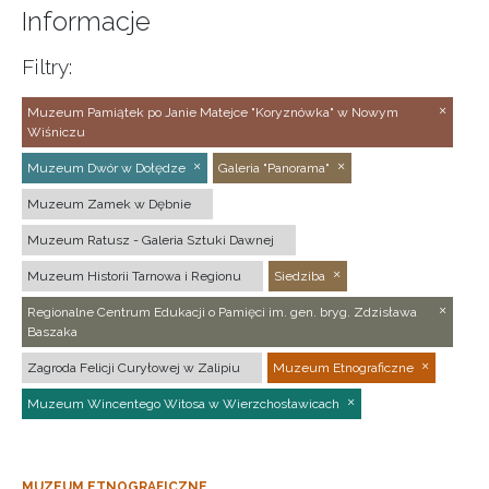
Informacje
Filtry:
Muzeum Pamiątek po Janie Matejce "Koryznówka" w Nowym
Wiśniczu
Muzeum Dwór w Dołędze
Galeria "Panorama"
Muzeum Zamek w Dębnie
Muzeum Ratusz - Galeria Sztuki Dawnej
Muzeum Historii Tarnowa i Regionu
Siedziba
Regionalne Centrum Edukacji o Pamięci im. gen. bryg. Zdzisława
Baszaka
Zagroda Felicji Curyłowej w Zalipiu
Muzeum Etnograficzne
Muzeum Wincentego Witosa w Wierzchosławicach
MUZEUM ETNOGRAFICZNE