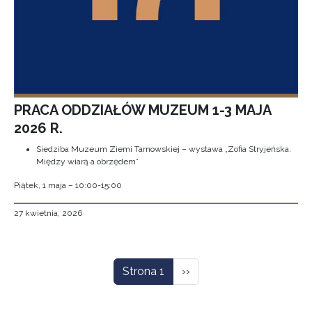
PRACA ODDZIAŁÓW MUZEUM 1-3 MAJA
2026 R.
Siedziba Muzeum Ziemi Tarnowskiej – wystawa „Zofia Stryjeńska.
Między wiarą a obrzędem”
Piątek, 1 maja – 10:00-15:00
27 kwietnia, 2026
Stronicowanie
Następna strona
Strona 1
››