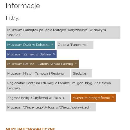
Informacje
Filtry:
Muzeum Pamiątek po Janie Matejce "Koryznówka" w Nowym
Wiśniczu
Muzeum Dwór w Dołędze
Galeria "Panorama"
Muzeum Zamek w Dębnie
Muzeum Ratusz - Galeria Sztuki Dawnej
Muzeum Historii Tarnowa i Regionu
Siedziba
Regionalne Centrum Edukacji o Pamięci im. gen. bryg. Zdzisława
Baszaka
Zagroda Felicji Curyłowej w Zalipiu
Muzeum Etnograficzne
Muzeum Wincentego Witosa w Wierzchosławicach
MUZEUM ETNOGRAFICZNE