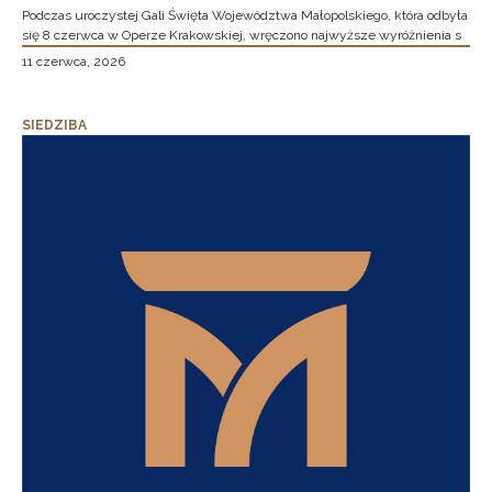
Podczas uroczystej Gali Święta Województwa Małopolskiego, która odbyła
się 8 czerwca w Operze Krakowskiej, wręczono najwyższe wyróżnienia s
11 czerwca, 2026
SIEDZIBA