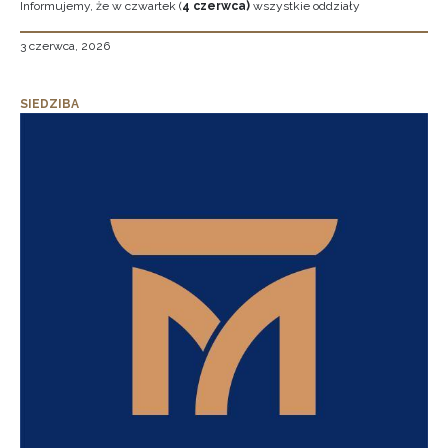
Informujemy, że w czwartek (
4 czerwca)
wszystkie oddziały
3 czerwca, 2026
SIEDZIBA