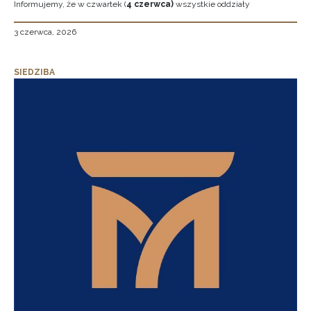
Informujemy, że w czwartek (
4 czerwca)
wszystkie oddziały
3 czerwca, 2026
SIEDZIBA