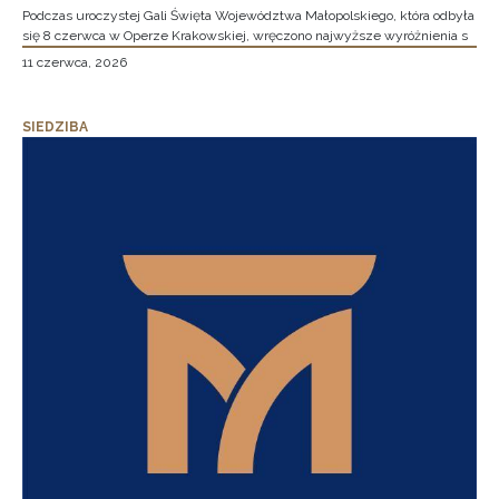
Podczas uroczystej Gali Święta Województwa Małopolskiego, która odbyła
się 8 czerwca w Operze Krakowskiej, wręczono najwyższe wyróżnienia s
11 czerwca, 2026
SIEDZIBA