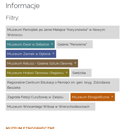
Informacje
Filtry:
Muzeum Pamiątek po Janie Matejce "Koryznówka" w Nowym
Wiśniczu
Muzeum Dwór w Dołędze
Galeria "Panorama"
Muzeum Zamek w Dębnie
Muzeum Ratusz - Galeria Sztuki Dawnej
Muzeum Historii Tarnowa i Regionu
Siedziba
Regionalne Centrum Edukacji o Pamięci im. gen. bryg. Zdzisława
Baszaka
Zagroda Felicji Curyłowej w Zalipiu
Muzeum Etnograficzne
Muzeum Wincentego Witosa w Wierzchosławicach
MUZEUM ETNOGRAFICZNE