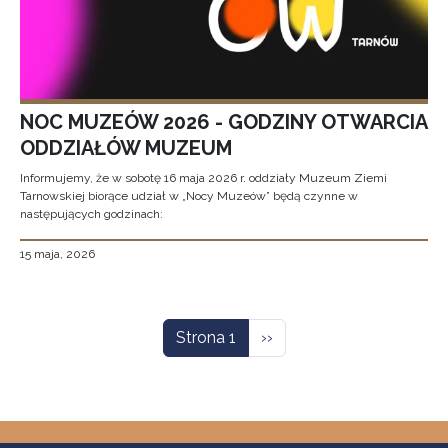
NOC MUZEÓW 2026 - GODZINY OTWARCIA
ODDZIAŁÓW MUZEUM
Informujemy, że w sobotę 16 maja 2026 r. oddziały Muzeum Ziemi
Tarnowskiej biorące udział w „Nocy Muzeów” będą czynne w
następujących godzinach:
15 maja, 2026
Stronicowanie
Następna strona
Strona 1
››