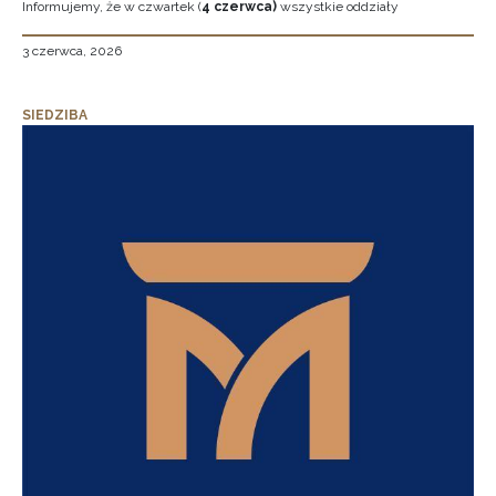
Informujemy, że w czwartek (
4 czerwca)
wszystkie oddziały
3 czerwca, 2026
SIEDZIBA