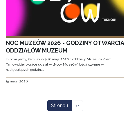
NOC MUZEÓW 2026 - GODZINY OTWARCIA
ODDZIAŁÓW MUZEUM
Informujemy, że w sobotę 16 maja 2026 r. oddziały Muzeum Ziemi
Tarnowskiej biorące udział w „Nocy Muzeów” będą czynne w
następujących godzinach:
15 maja, 2026
Stronicowanie
Następna strona
Strona 1
››