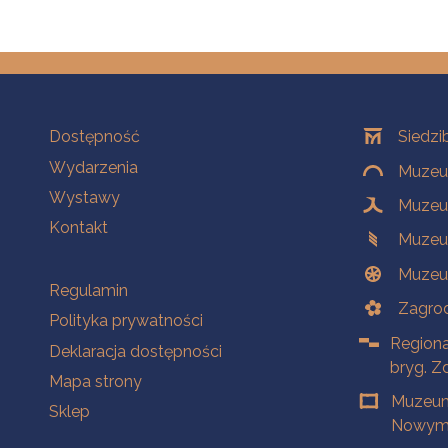
Na skróty
Oddziały
Dostępność
Siedzi
Wydarzenia
Muzeum
Wystawy
Muzeum
Kontakt
Muzeu
Muzeu
Na skróty
Regulamin
Zagrod
Polityka prywatności
Regiona
Deklaracja dostępności
bryg. Z
Mapa strony
Muzeum
Sklep
Nowym 