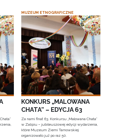
MUZEUM ETNOGRAFICZNE
A
KONKURS „MALOWANA
CHATA” – EDYCJA 63
 Chata”
Za nami finał 63. Konkursu „Malowana Chata”
rzenia,
w Zalipiu – jubileuszowej edycji wydarzenia,
które Muzeum Ziemi Tarnowskiej
organizowało już po raz 50.