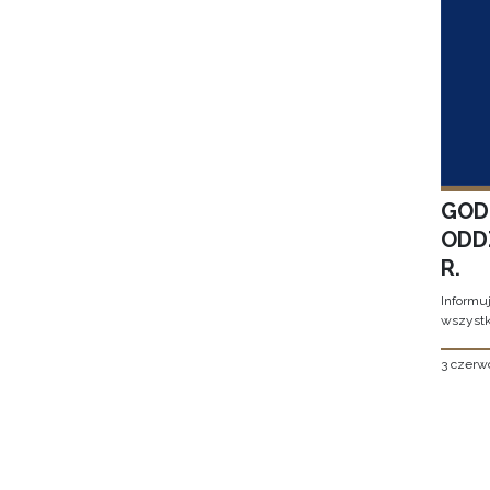
GOD
ODD
R.
Informu
wszystk
3 czerw
Stron