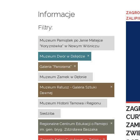
Informacje
ZAGRO
ZALIPI
Filtry:
Muzeum Pamiątek po Janie Matejce
"Koryznówka" w Nowym Wiśniczu
Muzeum Dwór w Dołędze
Galeria "Panorama"
Muzeum Zamek w Dębnie
Muzeum Ratusz - Galeria Sztuki
Dawnej
Muzeum Historii Tarnowa i Regionu
ZAGR
Siedziba
CUR
ZAM
Regionalne Centrum Edukacji o Pamięci
im. gen. bryg. Zdzisława Baszaka
ZWI
Zagroda Felicji Curyłowej w Zalipiu