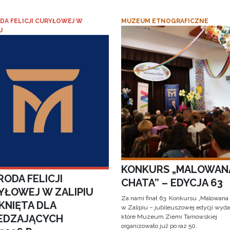
DA FELICJI CURYŁOWEJ W
MUZEUM ETNOGRAFICZNE
U
KONKURS „MALOWAN
ODA FELICJI
CHATA” – EDYCJA 63
YŁOWEJ W ZALIPIU
Za nami finał 63. Konkursu „Malowana
KNIĘTA DLA
w Zalipiu – jubileuszowej edycji wyda
EDZAJĄCYCH
które Muzeum Ziemi Tarnowskiej
organizowało już po raz 50.