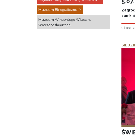
5.07
Muzeum Etnograficzne
Zagroda
zamknię
Muzeum Wincentego Witosa w
Wierzchosławicach
1 lipca,
SIEDZI
ŚWI