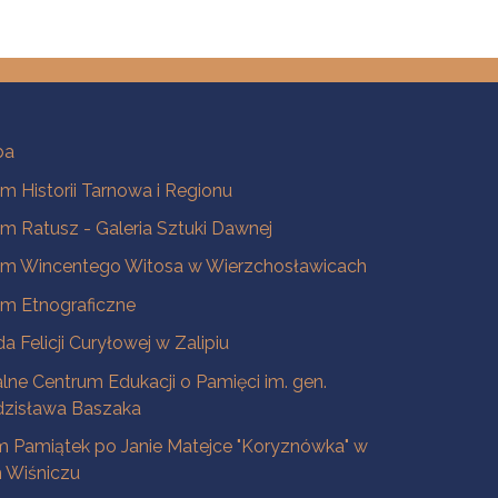
ba
 Historii Tarnowa i Regionu
 Ratusz - Galeria Sztuki Dawnej
m Wincentego Witosa w Wierzchosławicach
m Etnograficzne
a Felicji Curyłowej w Zalipiu
lne Centrum Edukacji o Pamięci im. gen.
dzisława Baszaka
 Pamiątek po Janie Matejce "Koryznówka" w
Wiśniczu