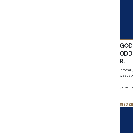
GOD
ODD
R.
Informu
wszystk
3 czerw
SIEDZI