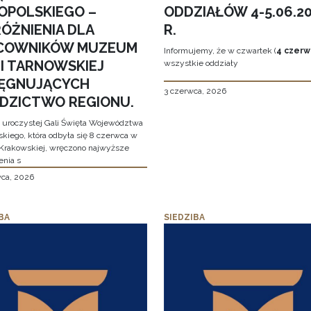
OPOLSKIEGO –
ODDZIAŁÓW 4-5.06.2
ÓŻNIENIA DLA
R.
COWNIKÓW MUZEUM
Informujemy, że w czwartek (
4 czerw
MI TARNOWSKIEJ
wszystkie oddziały
LĘGNUJĄCYCH
3 czerwca, 2026
EDZICTWO REGIONU.
 uroczystej Gali Święta Województwa
skiego, która odbyła się 8 czerwca w
Krakowskiej, wręczono najwyższe
enia s
wca, 2026
BA
SIEDZIBA