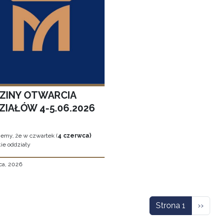
ZINY OTWARCIA
ZIAŁÓW 4-5.06.2026
jemy, że w czwartek (
4 czerwca)
ie oddziały
ca, 2026
icowanie
Nastę
Strona 1
››