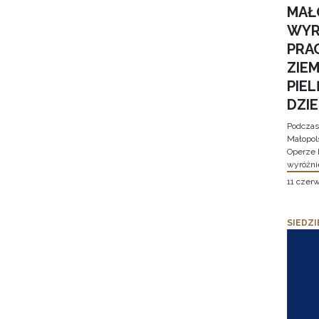
MAŁ
WYR
PRA
ZIE
PIE
DZI
Podczas
Małopol
Operze 
wyróżni
11 czer
SIEDZI