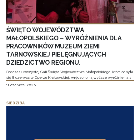
ŚWIĘTO WOJEWÓDZTWA
MAŁOPOLSKIEGO – WYRÓŻNIENIA DLA
PRACOWNIKÓW MUZEUM ZIEMI
TARNOWSKIEJ PIELĘGNUJĄCYCH
DZIEDZICTWO REGIONU.
Podczas uroczystej Gali Święta Województwa Małopolskiego, która odbyła
się 8 czerwca w Operze Krakowskiej, wręczono najwyższe wyróżnienia s
11 czerwca, 2026
SIEDZIBA