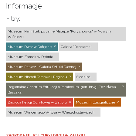
Informacje
Filtry:
Muzeum Pamiątek po Janie Matejce "Koryznówka" w Nowym
Wiśniczu
Muzeum Dwór w Dołędze
Galeria "Panorama"
Muzeum Zamek w Dębnie
Muzeum Ratusz - Galeria Sztuki Dawnej
Muzeum Historii Tarnowa i Regionu
Siedziba
Regionalne Centrum Edukacji o Pamięci im. gen. bryg. Zdzisława
Baszaka
Zagroda Felicji Curyłowej w Zalipiu
Muzeum Etnograficzne
Muzeum Wincentego Witosa w Wierzchosławicach
ZAGRODA FELICJI CURYŁOWEJ W ZALIPIU