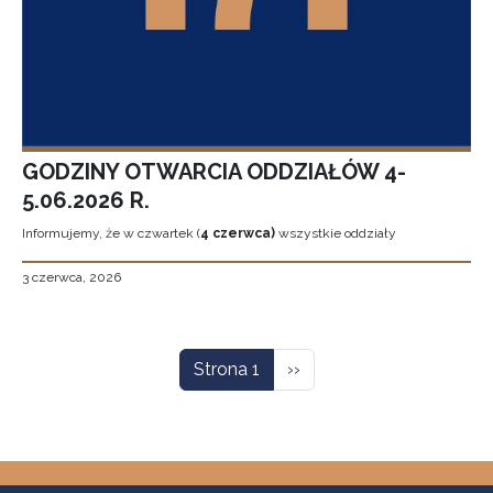
GODZINY OTWARCIA ODDZIAŁÓW 4-
5.06.2026 R.
Informujemy, że w czwartek (
4 czerwca)
wszystkie oddziały
3 czerwca, 2026
Stronicowanie
Następna strona
Strona 1
››