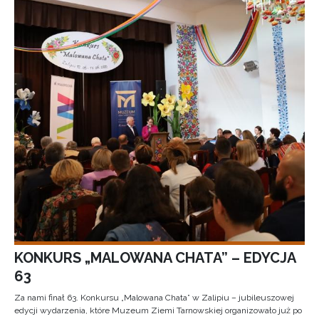
KONKURS „MALOWANA CHATA” – EDYCJA
63
Za nami finał 63. Konkursu „Malowana Chata” w Zalipiu – jubileuszowej
edycji wydarzenia, które Muzeum Ziemi Tarnowskiej organizowało już po