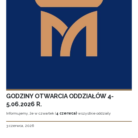
GODZINY OTWARCIA ODDZIAŁÓW 4-
5.06.2026 R.
Informujemy, że w czwartek (
4 czerwca)
wszystkie oddziały
3 czerwca, 2026