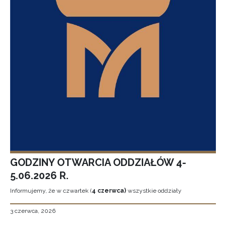
GODZINY OTWARCIA ODDZIAŁÓW 4-
5.06.2026 R.
Informujemy, że w czwartek (
4 czerwca)
wszystkie oddziały
3 czerwca, 2026