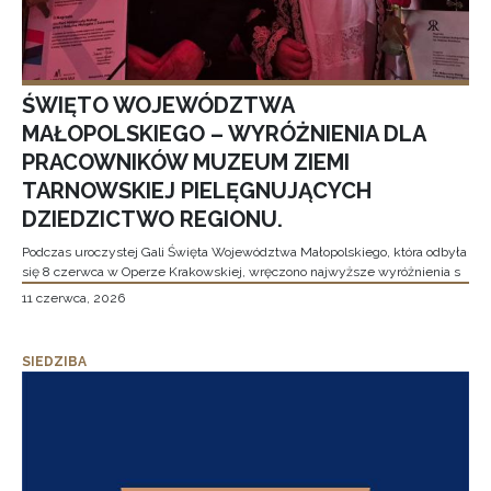
ŚWIĘTO WOJEWÓDZTWA
MAŁOPOLSKIEGO – WYRÓŻNIENIA DLA
PRACOWNIKÓW MUZEUM ZIEMI
TARNOWSKIEJ PIELĘGNUJĄCYCH
DZIEDZICTWO REGIONU.
Podczas uroczystej Gali Święta Województwa Małopolskiego, która odbyła
się 8 czerwca w Operze Krakowskiej, wręczono najwyższe wyróżnienia s
11 czerwca, 2026
SIEDZIBA