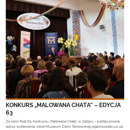
KONKURS „MALOWANA CHATA” – EDYCJA
63
Za nami finał 63. Konkursu „Malowana Chata” w Zalipiu – jubileuszowej
edycji wydarzenia, które Muzeum Ziemi Tarnowskiej organizowało już po