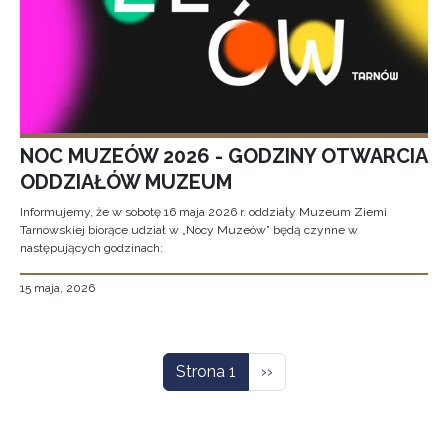
NOC MUZEÓW 2026 - GODZINY OTWARCIA
ODDZIAŁÓW MUZEUM
Informujemy, że w sobotę 16 maja 2026 r. oddziały Muzeum Ziemi
Tarnowskiej biorące udział w „Nocy Muzeów” będą czynne w
następujących godzinach:
15 maja, 2026
Stronicowanie
Następna strona
Strona 1
››