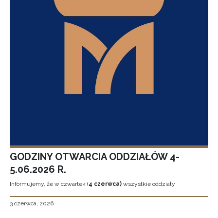
GODZINY OTWARCIA ODDZIAŁÓW 4-
5.06.2026 R.
Informujemy, że w czwartek (
4 czerwca)
wszystkie oddziały
3 czerwca, 2026