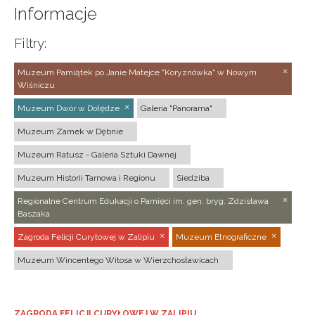
Informacje
Filtry:
Muzeum Pamiątek po Janie Matejce "Koryznówka" w Nowym
Wiśniczu
Muzeum Dwór w Dołędze
Galeria "Panorama"
Muzeum Zamek w Dębnie
Muzeum Ratusz - Galeria Sztuki Dawnej
Muzeum Historii Tarnowa i Regionu
Siedziba
Regionalne Centrum Edukacji o Pamięci im. gen. bryg. Zdzisława
Baszaka
Zagroda Felicji Curyłowej w Zalipiu
Muzeum Etnograficzne
Muzeum Wincentego Witosa w Wierzchosławicach
ZAGRODA FELICJI CURYŁOWEJ W ZALIPIU