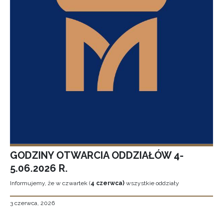
GODZINY OTWARCIA ODDZIAŁÓW 4-
5.06.2026 R.
Informujemy, że w czwartek (
4 czerwca)
wszystkie oddziały
3 czerwca, 2026