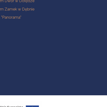
m Dwór w Dołędze
m Zamek w Dębnie
a "Panorama"