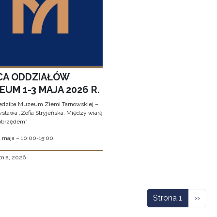
CA ODDZIAŁÓW
UM 1-3 MAJA 2026 R.
edziba Muzeum Ziemi Tarnowskiej –
stawa „Zofia Stryjeńska. Między wiarą
obrzędem”
1 maja – 10:00-15:00
tnia, 2026
icowanie
Nastę
Strona 1
››