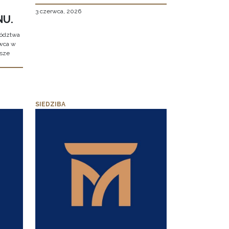
3 czerwca, 2026
NU.
wództwa
rwca w
ższe
SIEDZIBA