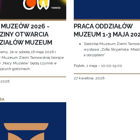
 MUZEÓW 2026 -
PRACA ODDZIAŁÓW
ZINY OTWARCIA
MUZEUM 1-3 MAJA 202
ZIAŁÓW MUZEUM
Siedziba Muzeum Ziemi Tarnows
wystawa „Zofia Stryjeńska. Międ
jemy, że w sobotę 16 maja 2026 r.
a obrzędem”
y Muzeum Ziemi Tarnowskiej biorące
w „Nocy Muzeów” będą czynne w
Piątek, 1 maja – 10:00-15:00
jących godzinach:
27 kwietnia, 2026
, 2026
BA