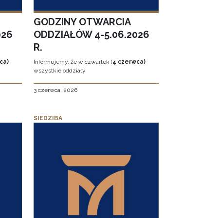
GODZINY OTWARCIA
026
ODDZIAŁÓW 4-5.06.2026
R.
ca)
Informujemy, że w czwartek (
4 czerwca)
wszystkie oddziały
3 czerwca, 2026
SIEDZIBA