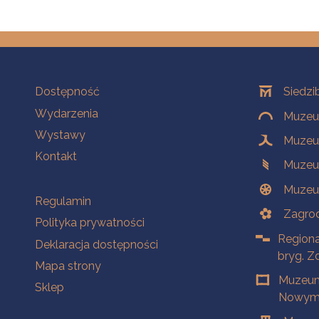
Na skróty
Oddziały
Dostępność
Siedzi
Wydarzenia
Muzeum
Wystawy
Muzeum
Kontakt
Muzeu
Muzeu
Na skróty
Regulamin
Zagrod
Polityka prywatności
Regiona
Deklaracja dostępności
bryg. Z
Mapa strony
Muzeum
Sklep
Nowym 