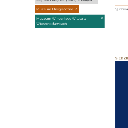
15 czer
Muzeum Etnograficzne
Muzeum Wincentego Witosa w
Wierzchosławicach
SIEDZI