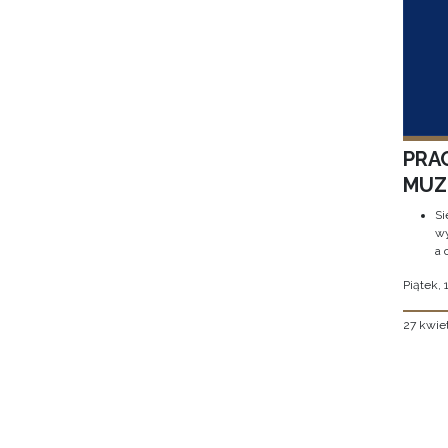
PRA
MUZE
Si
wy
a 
Piątek, 
27 kwie
Stron