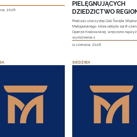
PIELĘGNUJĄCYCH
wca, 2026
DZIEDZICTWO REGIO
Podczas uroczystej Gali Święta Woje
Małopolskiego, która odbyła się 8 cze
Operze Krakowskiej, wręczono najwy
wyróżnienia s
11 czerwca, 2026
BA
SIEDZIBA