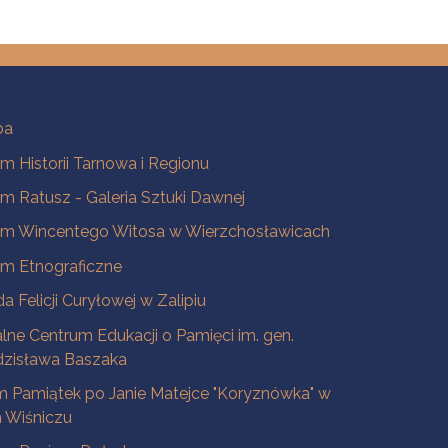
ba
 Historii Tarnowa i Regionu
 Ratusz - Galeria Sztuki Dawnej
m Wincentego Witosa w Wierzchosławicach
m Etnograficzne
a Felicji Curyłowej w Zalipiu
lne Centrum Edukacji o Pamięci im. gen.
dzisława Baszaka
 Pamiątek po Janie Matejce "Koryznówka" w
Wiśniczu