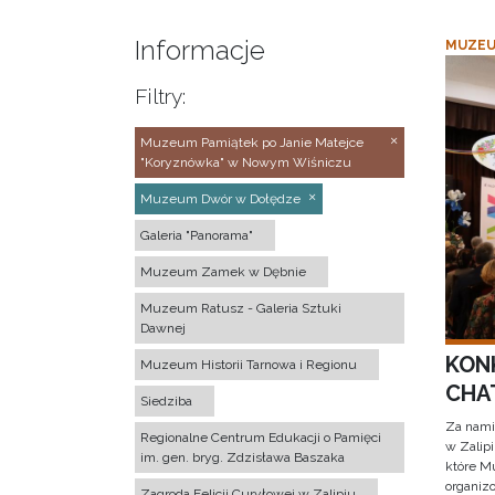
Informacje
MUZEU
Filtry:
Muzeum Pamiątek po Janie Matejce
"Koryznówka" w Nowym Wiśniczu
Muzeum Dwór w Dołędze
Galeria "Panorama"
Muzeum Zamek w Dębnie
Muzeum Ratusz - Galeria Sztuki
Dawnej
KON
Muzeum Historii Tarnowa i Regionu
CHAT
Siedziba
Za nami
Regionalne Centrum Edukacji o Pamięci
w Zalip
im. gen. bryg. Zdzisława Baszaka
które M
organizo
Zagroda Felicji Curyłowej w Zalipiu