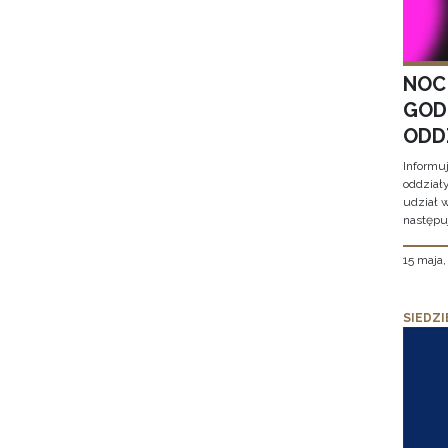
NOC
GOD
ODD
Informu
oddział
udział 
następu
15 maja
SIEDZI