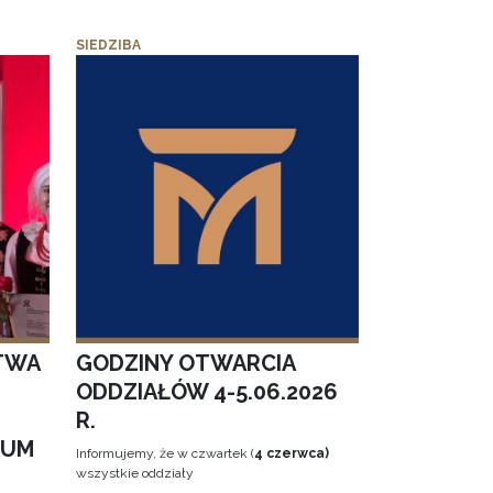
SIEDZIBA
TWA
GODZINY OTWARCIA
ODDZIAŁÓW 4-5.06.2026
R.
EUM
Informujemy, że w czwartek (
4 czerwca)
wszystkie oddziały