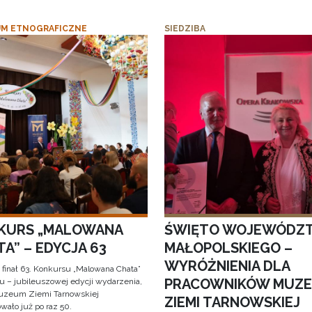
M ETNOGRAFICZNE
SIEDZIBA
KURS „MALOWANA
ŚWIĘTO WOJEWÓDZ
A” – EDYCJA 63
MAŁOPOLSKIEGO –
WYRÓŻNIENIA DLA
 finał 63. Konkursu „Malowana Chata”
PRACOWNIKÓW MUZ
iu – jubileuszowej edycji wydarzenia,
uzeum Ziemi Tarnowskiej
ZIEMI TARNOWSKIEJ
wało już po raz 50.