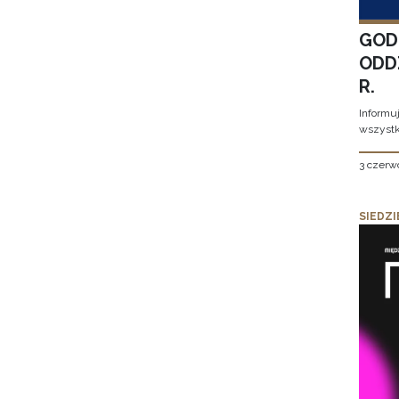
GOD
ODD
R.
Informu
wszystk
3 czerw
SIEDZI