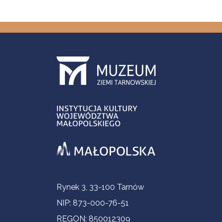
Informacje kontaktowe
Rynek 3, 33-100 Tarnów
NIP: 873-000-76-51
REGON: 850012309