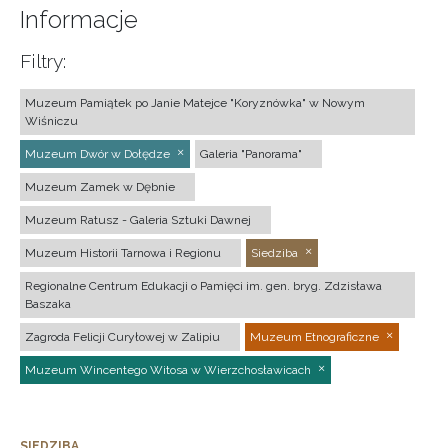
Informacje
Filtry:
Muzeum Pamiątek po Janie Matejce "Koryznówka" w Nowym
Wiśniczu
Muzeum Dwór w Dołędze
Galeria "Panorama"
Muzeum Zamek w Dębnie
Muzeum Ratusz - Galeria Sztuki Dawnej
Muzeum Historii Tarnowa i Regionu
Siedziba
Regionalne Centrum Edukacji o Pamięci im. gen. bryg. Zdzisława
Baszaka
Zagroda Felicji Curyłowej w Zalipiu
Muzeum Etnograficzne
Muzeum Wincentego Witosa w Wierzchosławicach
SIEDZIBA