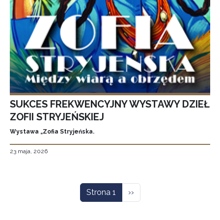
SUKCES FREKWENCYJNY WYSTAWY DZIEŁ
ZOFII STRYJEŃSKIEJ
Wystawa „Zofia Stryjeńska.
23 maja, 2026
Stronicowanie
Następna strona
Strona 1
››