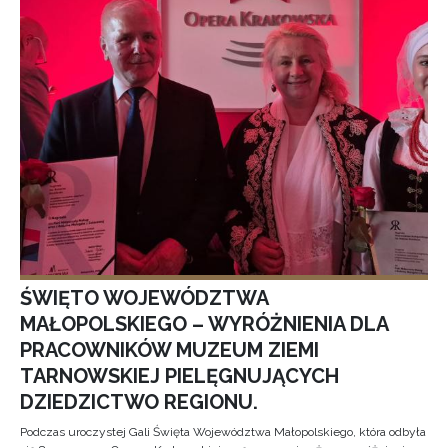
ŚWIĘTO WOJEWÓDZTWA
MAŁOPOLSKIEGO – WYRÓŻNIENIA DLA
PRACOWNIKÓW MUZEUM ZIEMI
TARNOWSKIEJ PIELĘGNUJĄCYCH
DZIEDZICTWO REGIONU.
Podczas uroczystej Gali Święta Województwa Małopolskiego, która odbyła