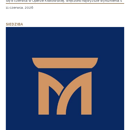
się 8 czerwca w Operze Krakowskiej, wręczono najwyższe wyróżnienia s
11 czerwca, 2026
SIEDZIBA