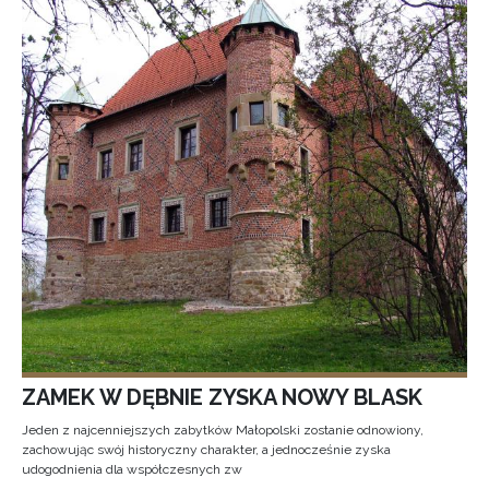
ZAMEK W DĘBNIE ZYSKA NOWY BLASK
Jeden z najcenniejszych zabytków Małopolski zostanie odnowiony,
zachowując swój historyczny charakter, a jednocześnie zyska
udogodnienia dla współczesnych zw