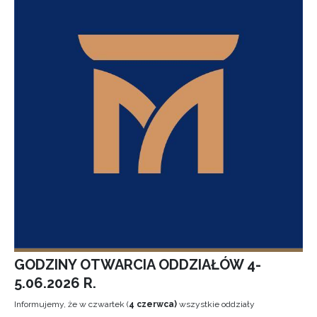
GODZINY OTWARCIA ODDZIAŁÓW 4-
5.06.2026 R.
Informujemy, że w czwartek (
4 czerwca)
wszystkie oddziały