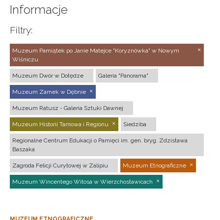
Informacje
Filtry:
Muzeum Pamiątek po Janie Matejce "Koryznówka" w Nowym
Wiśniczu
Muzeum Dwór w Dołędze
Galeria "Panorama"
Muzeum Zamek w Dębnie
Muzeum Ratusz - Galeria Sztuki Dawnej
Muzeum Historii Tarnowa i Regionu
Siedziba
Regionalne Centrum Edukacji o Pamięci im. gen. bryg. Zdzisława
Baszaka
Zagroda Felicji Curyłowej w Zalipiu
Muzeum Etnograficzne
Muzeum Wincentego Witosa w Wierzchosławicach
MUZEUM ETNOGRAFICZNE