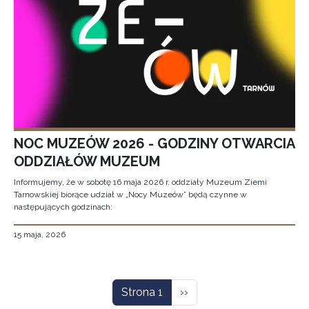
NOC MUZEÓW 2026 - GODZINY OTWARCIA
ODDZIAŁÓW MUZEUM
Informujemy, że w sobotę 16 maja 2026 r. oddziały Muzeum Ziemi
Tarnowskiej biorące udział w „Nocy Muzeów” będą czynne w
następujących godzinach:
15 maja, 2026
Stronicowanie
Następna strona
Strona 1
››