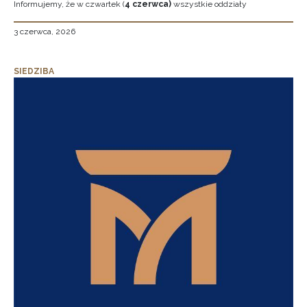
Informujemy, że w czwartek (
4 czerwca)
wszystkie oddziały
3 czerwca, 2026
SIEDZIBA