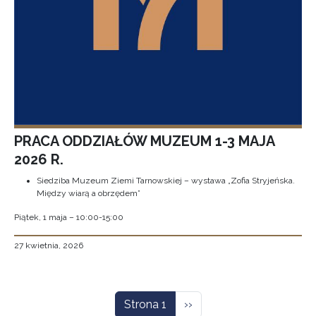
PRACA ODDZIAŁÓW MUZEUM 1-3 MAJA
2026 R.
Siedziba Muzeum Ziemi Tarnowskiej – wystawa „Zofia Stryjeńska.
Między wiarą a obrzędem”
Piątek, 1 maja – 10:00-15:00
27 kwietnia, 2026
Stronicowanie
Następna strona
Strona 1
››