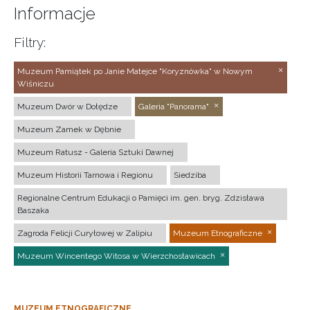
Informacje
Filtry:
Muzeum Pamiątek po Janie Matejce "Koryznówka" w Nowym
Wiśniczu
Muzeum Dwór w Dołędze
Galeria "Panorama"
Muzeum Zamek w Dębnie
Muzeum Ratusz - Galeria Sztuki Dawnej
Muzeum Historii Tarnowa i Regionu
Siedziba
Regionalne Centrum Edukacji o Pamięci im. gen. bryg. Zdzisława
Baszaka
Zagroda Felicji Curyłowej w Zalipiu
Muzeum Etnograficzne
Muzeum Wincentego Witosa w Wierzchosławicach
MUZEUM ETNOGRAFICZNE