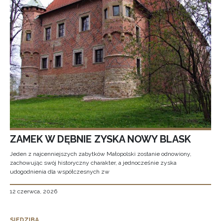
ZAMEK W DĘBNIE ZYSKA NOWY BLASK
Jeden z najcenniejszych zabytków Małopolski zostanie odnowiony,
zachowując swój historyczny charakter, a jednocześnie zyska
udogodnienia dla współczesnych zw
12 czerwca, 2026
SIEDZIBA