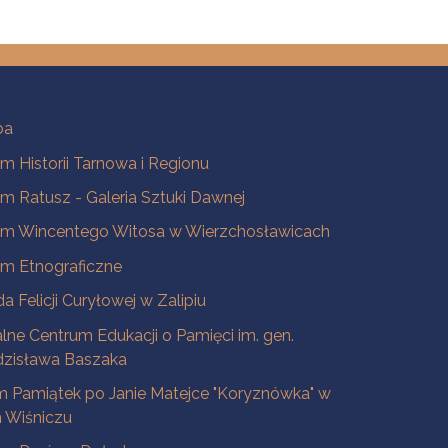
ba
 Historii Tarnowa i Regionu
 Ratusz - Galeria Sztuki Dawnej
m Wincentego Witosa w Wierzchosławicach
m Etnograficzne
a Felicji Curyłowej w Zalipiu
lne Centrum Edukacji o Pamięci im. gen.
dzisława Baszaka
 Pamiątek po Janie Matejce "Koryznówka" w
Wiśniczu