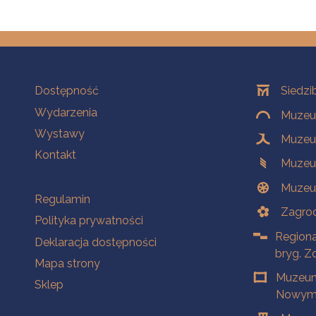
Na skróty
Oddziały
Dostępność
Siedzi
Wydarzenia
Muzeum
Wystawy
Muzeum
Kontakt
Muzeu
Muzeu
Na skróty
Regulamin
Zagrod
Polityka prywatności
Regiona
Deklaracja dostępności
bryg. Z
Mapa strony
Muzeum
Sklep
Nowym 