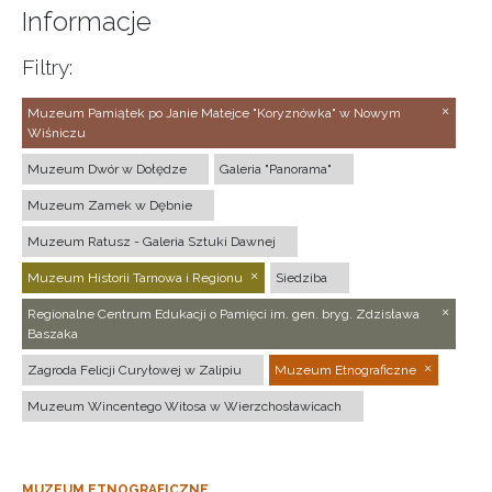
Informacje
Filtry:
Muzeum Pamiątek po Janie Matejce "Koryznówka" w Nowym
Wiśniczu
Muzeum Dwór w Dołędze
Galeria "Panorama"
Muzeum Zamek w Dębnie
Muzeum Ratusz - Galeria Sztuki Dawnej
Muzeum Historii Tarnowa i Regionu
Siedziba
Regionalne Centrum Edukacji o Pamięci im. gen. bryg. Zdzisława
Baszaka
Zagroda Felicji Curyłowej w Zalipiu
Muzeum Etnograficzne
Muzeum Wincentego Witosa w Wierzchosławicach
MUZEUM ETNOGRAFICZNE