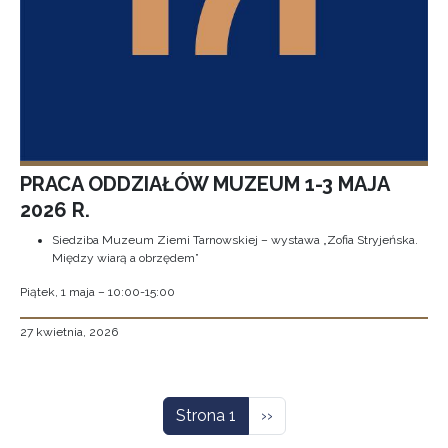
PRACA ODDZIAŁÓW MUZEUM 1-3 MAJA
2026 R.
Siedziba Muzeum Ziemi Tarnowskiej – wystawa „Zofia Stryjeńska.
Między wiarą a obrzędem”
Piątek, 1 maja – 10:00-15:00
27 kwietnia, 2026
Stronicowanie
Następna strona
Strona 1
››