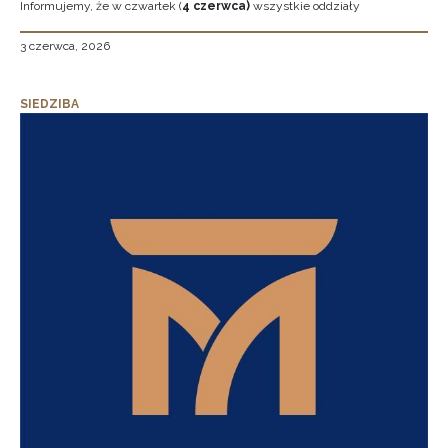
Informujemy, że w czwartek (
4 czerwca)
wszystkie oddziały
3 czerwca, 2026
SIEDZIBA