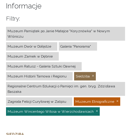
Informacje
Filtry:
Muzeum Pamiątek po Janie Matejce "Koryznówka" w Nowym
Wiśniczu
Muzeum Dwór w Dołędze
Galeria "Panorama"
Muzeum Zamek w Dębnie
Muzeum Ratusz - Galeria Sztuki Dawnej
Muzeum Historii Tarnowa i Regionu
Siedziba
Regionalne Centrum Edukacji o Pamięci im. gen. bryg. Zdzisława
Baszaka
Zagroda Felicji Curyłowej w Zalipiu
Muzeum Etnograficzne
Muzeum Wincentego Witosa w Wierzchosławicach
SIEDZIBA