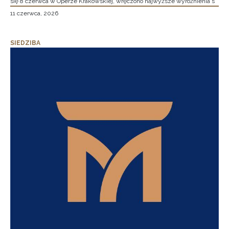
się 8 czerwca w Operze Krakowskiej, wręczono najwyższe wyróżnienia s
11 czerwca, 2026
SIEDZIBA