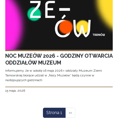
NOC MUZEÓW 2026 - GODZINY OTWARCIA
ODDZIAŁÓW MUZEUM
Informujemy, że w sobotę 16 maja 2026 r. oddziały Muzeum Ziemi
Tarnowskiej biorące udział w „Nocy Muzeów” będą czynne w
następujących godzinach:
15 maja, 2026
Stronicowanie
Następna strona
Strona 1
››