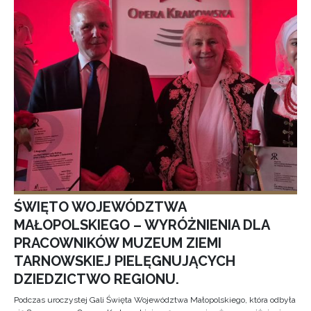
ŚWIĘTO WOJEWÓDZTWA
MAŁOPOLSKIEGO – WYRÓŻNIENIA DLA
PRACOWNIKÓW MUZEUM ZIEMI
TARNOWSKIEJ PIELĘGNUJĄCYCH
DZIEDZICTWO REGIONU.
Podczas uroczystej Gali Święta Województwa Małopolskiego, która odbyła