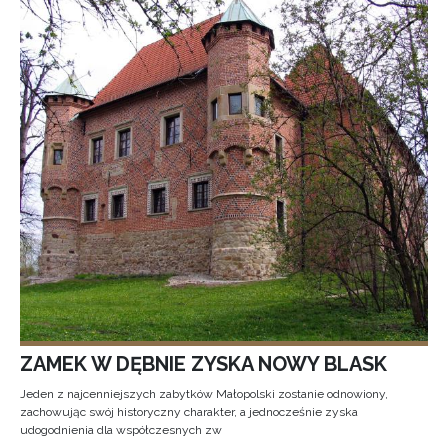
ZAMEK W DĘBNIE ZYSKA NOWY BLASK
Jeden z najcenniejszych zabytków Małopolski zostanie odnowiony,
zachowując swój historyczny charakter, a jednocześnie zyska
udogodnienia dla współczesnych zw