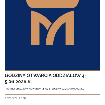
GODZINY OTWARCIA ODDZIAŁÓW 4-
5.06.2026 R.
Informujemy, że w czwartek (
4 czerwca)
wszystkie oddziały
3 czerwca, 2026