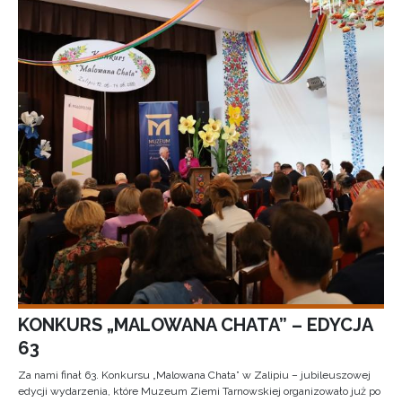
KONKURS „MALOWANA CHATA” – EDYCJA
63
Za nami finał 63. Konkursu „Malowana Chata” w Zalipiu – jubileuszowej
edycji wydarzenia, które Muzeum Ziemi Tarnowskiej organizowało już po