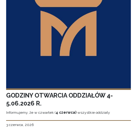
GODZINY OTWARCIA ODDZIAŁÓW 4-
5.06.2026 R.
Informujemy, że w czwartek (
4 czerwca)
wszystkie oddziały
3 czerwca, 2026