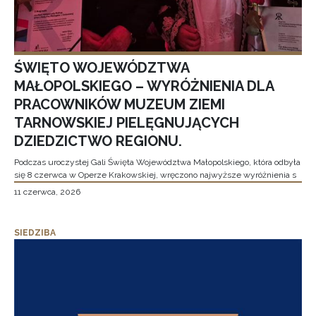
ŚWIĘTO WOJEWÓDZTWA
MAŁOPOLSKIEGO – WYRÓŻNIENIA DLA
PRACOWNIKÓW MUZEUM ZIEMI
TARNOWSKIEJ PIELĘGNUJĄCYCH
DZIEDZICTWO REGIONU.
Podczas uroczystej Gali Święta Województwa Małopolskiego, która odbyła
się 8 czerwca w Operze Krakowskiej, wręczono najwyższe wyróżnienia s
11 czerwca, 2026
SIEDZIBA