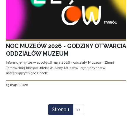
NOC MUZEÓW 2026 - GODZINY OTWARCIA
ODDZIAŁÓW MUZEUM
Informujemy, że w sobotę 16 maja 2026 r. oddziały Muzeum Ziemi
Tarnowskiej biorące udział w „Nocy Muzeów” będą czynne w
następujących godzinach:
15 maja, 2026
Stronicowanie
Następna strona
Strona 1
››