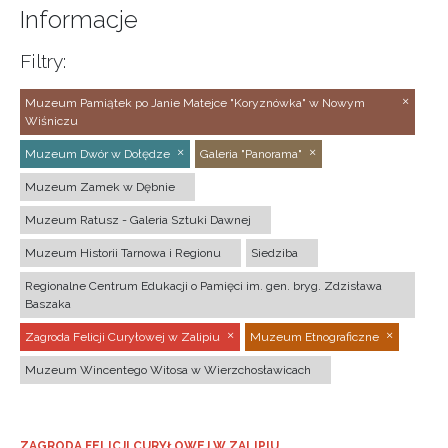
Informacje
Filtry:
Muzeum Pamiątek po Janie Matejce "Koryznówka" w Nowym
Wiśniczu
Muzeum Dwór w Dołędze
Galeria "Panorama"
Muzeum Zamek w Dębnie
Muzeum Ratusz - Galeria Sztuki Dawnej
Muzeum Historii Tarnowa i Regionu
Siedziba
Regionalne Centrum Edukacji o Pamięci im. gen. bryg. Zdzisława
Baszaka
Zagroda Felicji Curyłowej w Zalipiu
Muzeum Etnograficzne
Muzeum Wincentego Witosa w Wierzchosławicach
ZAGRODA FELICJI CURYŁOWEJ W ZALIPIU