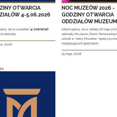
ZINY OTWARCIA
NOC MUZEÓW 2026 -
ZIAŁÓW 4-5.06.2026
GODZINY OTWARCIA
ODDZIAŁÓW MUZEUM
jemy, że w czwartek (
4 czerwca)
Informujemy, że w sobotę 16 maja 2026
ie oddziały
oddziały Muzeum Ziemi Tarnowskiej 
udział w „Nocy Muzeów” będą czynn
następujących godzinach:
ca, 2026
15 maja, 2026
BA