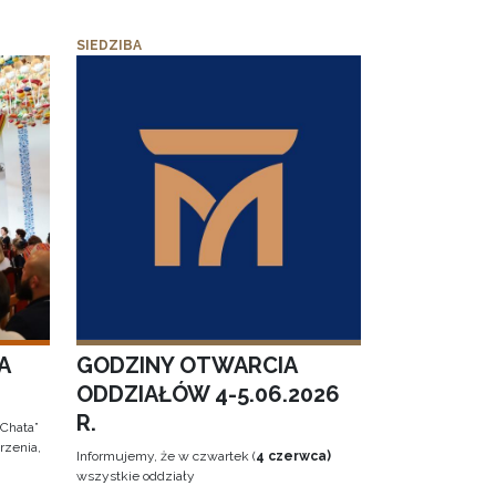
SIEDZIBA
A
GODZINY OTWARCIA
ODDZIAŁÓW 4-5.06.2026
R.
 Chata”
rzenia,
Informujemy, że w czwartek (
4 czerwca)
wszystkie oddziały