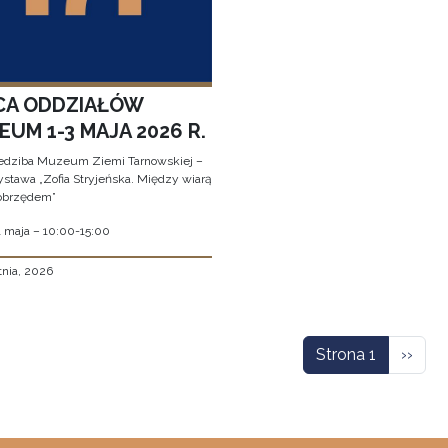
CA ODDZIAŁÓW
UM 1-3 MAJA 2026 R.
edziba Muzeum Ziemi Tarnowskiej –
stawa „Zofia Stryjeńska. Między wiarą
obrzędem”
1 maja – 10:00-15:00
tnia, 2026
icowanie
Nastę
Strona 1
››