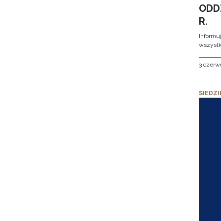
ODD
R.
Informu
wszystk
3 czerw
SIEDZI