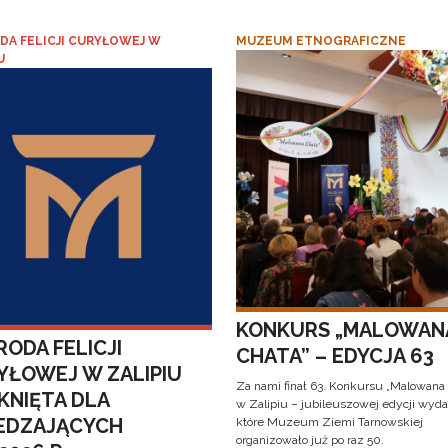
DA FELICJI CURYŁOWEJ W
MUZEUM ETNOGRAFICZNE
U
KONKURS „MALOWAN
ODA FELICJI
CHATA” – EDYCJA 63
YŁOWEJ W ZALIPIU
Za nami finał 63. Konkursu „Malowana
KNIĘTA DLA
w Zalipiu – jubileuszowej edycji wyda
EDZAJĄCYCH
które Muzeum Ziemi Tarnowskiej
organizowało już po raz 50.