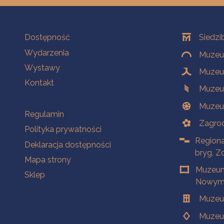
Na skróty
Oddziały
Dostępność
Siedzi
Wydarzenia
Muzeum
Wystawy
Muzeum
Kontakt
Muzeu
Muzeu
Na skróty
Regulamin
Zagrod
Polityka prywatności
Regiona
Deklaracja dostępności
bryg. Z
Mapa strony
Muzeum
Sklep
Nowym 
Muzeu
Muzeu