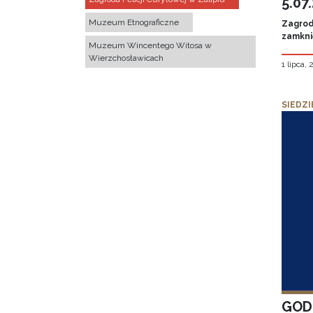
5.07
Muzeum Etnograficzne
Zagroda
zamknię
Muzeum Wincentego Witosa w
Wierzchosławicach
1 lipca,
SIEDZI
GOD