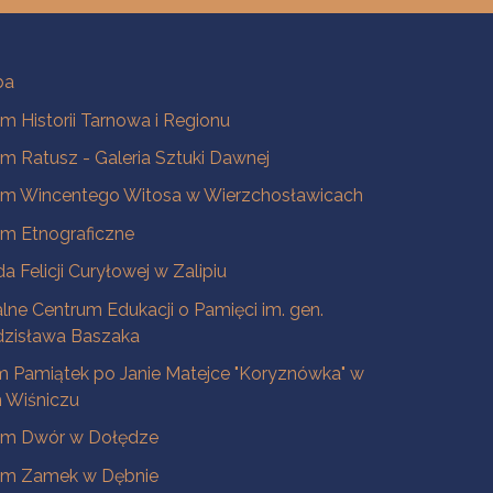
ba
 Historii Tarnowa i Regionu
 Ratusz - Galeria Sztuki Dawnej
m Wincentego Witosa w Wierzchosławicach
m Etnograficzne
a Felicji Curyłowej w Zalipiu
lne Centrum Edukacji o Pamięci im. gen.
dzisława Baszaka
 Pamiątek po Janie Matejce "Koryznówka" w
Wiśniczu
m Dwór w Dołędze
m Zamek w Dębnie