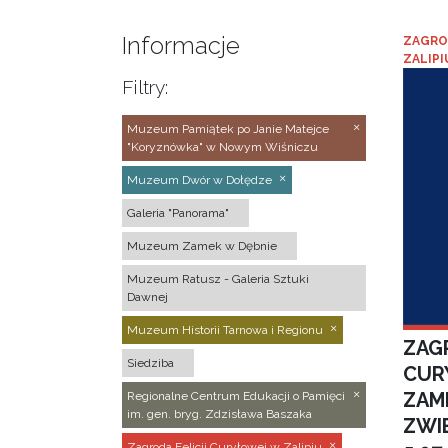
Informacje
ZAGRO
ZALIPI
Filtry:
Muzeum Pamiątek po Janie Matejce
"Koryznówka" w Nowym Wiśniczu
Muzeum Dwór w Dołędze
Galeria "Panorama"
Muzeum Zamek w Dębnie
Muzeum Ratusz - Galeria Sztuki
Dawnej
Muzeum Historii Tarnowa i Regionu
ZAGR
Siedziba
CUR
ZAM
Regionalne Centrum Edukacji o Pamięci
im. gen. bryg. Zdzisława Baszaka
ZWI
Zagroda Felicji Curyłowej w Zalipiu