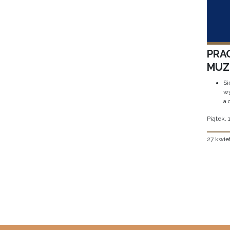
PRA
MUZE
Si
wy
a 
Piątek, 
27 kwie
Stron