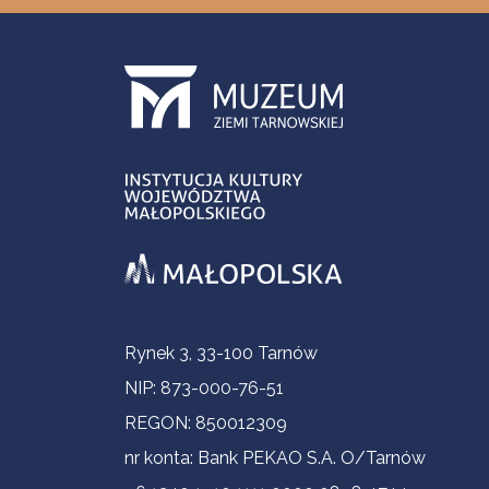
Informacje kontaktowe
Rynek 3, 33-100 Tarnów
NIP: 873-000-76-51
REGON: 850012309
nr konta: Bank PEKAO S.A. O/Tarnów