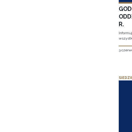
GOD
ODD
R.
Informu
wszystk
3 czerw
SIEDZI