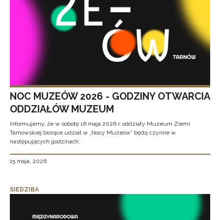
NOC MUZEÓW 2026 - GODZINY OTWARCIA
ODDZIAŁÓW MUZEUM
Informujemy, że w sobotę 16 maja 2026 r. oddziały Muzeum Ziemi
Tarnowskiej biorące udział w „Nocy Muzeów” będą czynne w
następujących godzinach:
15 maja, 2026
SIEDZIBA