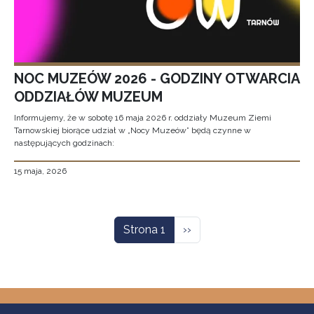
NOC MUZEÓW 2026 - GODZINY OTWARCIA
ODDZIAŁÓW MUZEUM
Informujemy, że w sobotę 16 maja 2026 r. oddziały Muzeum Ziemi
Tarnowskiej biorące udział w „Nocy Muzeów” będą czynne w
następujących godzinach:
15 maja, 2026
Stronicowanie
Następna strona
Strona 1
››