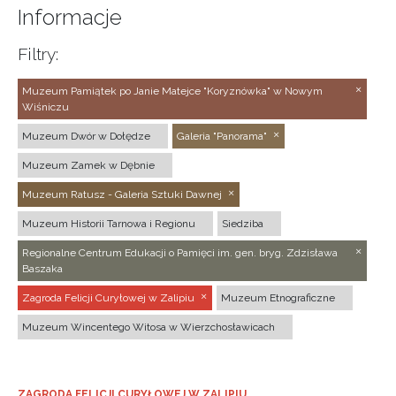
Informacje
Filtry:
Muzeum Pamiątek po Janie Matejce "Koryznówka" w Nowym
Wiśniczu
Muzeum Dwór w Dołędze
Galeria "Panorama"
Muzeum Zamek w Dębnie
Muzeum Ratusz - Galeria Sztuki Dawnej
Muzeum Historii Tarnowa i Regionu
Siedziba
Regionalne Centrum Edukacji o Pamięci im. gen. bryg. Zdzisława
Baszaka
Zagroda Felicji Curyłowej w Zalipiu
Muzeum Etnograficzne
Muzeum Wincentego Witosa w Wierzchosławicach
ZAGRODA FELICJI CURYŁOWEJ W ZALIPIU