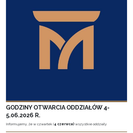
GODZINY OTWARCIA ODDZIAŁÓW 4-
5.06.2026 R.
Informujemy, że w czwartek (
4 czerwca)
wszystkie oddziały