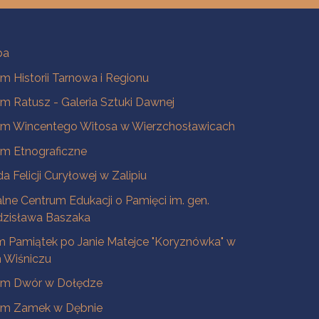
ba
 Historii Tarnowa i Regionu
 Ratusz - Galeria Sztuki Dawnej
m Wincentego Witosa w Wierzchosławicach
m Etnograficzne
a Felicji Curyłowej w Zalipiu
lne Centrum Edukacji o Pamięci im. gen.
dzisława Baszaka
 Pamiątek po Janie Matejce "Koryznówka" w
Wiśniczu
m Dwór w Dołędze
m Zamek w Dębnie