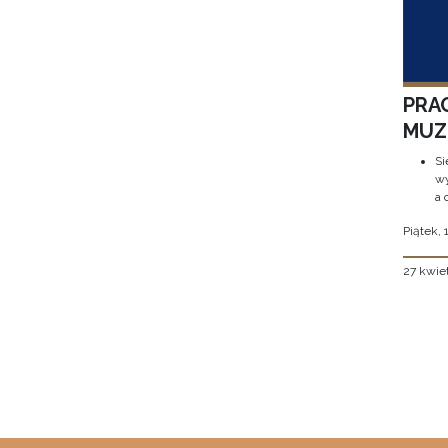
PRA
MUZE
Si
wy
a 
Piątek, 
27 kwie
Stron