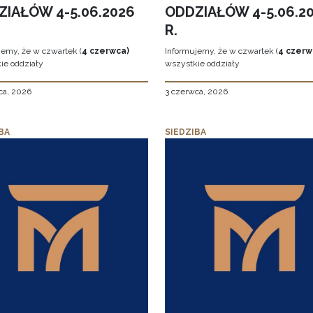
ZIAŁÓW 4-5.06.2026
ODDZIAŁÓW 4-5.06.2
R.
jemy, że w czwartek (
4 czerwca)
Informujemy, że w czwartek (
4 czerw
ie oddziały
wszystkie oddziały
ca, 2026
3 czerwca, 2026
BA
SIEDZIBA