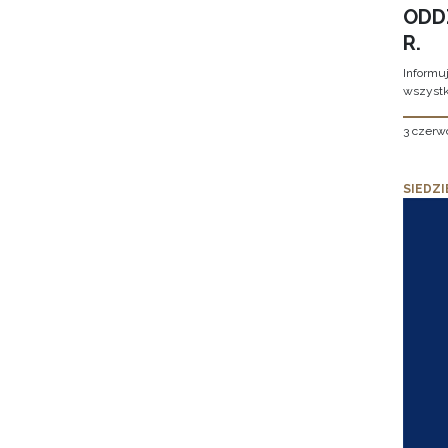
ODD
R.
Informu
wszystk
3 czerw
SIEDZI