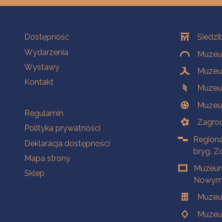
Na skróty
Oddziały
Dostępność
Siedzi
Wydarzenia
Muzeum
Wystawy
Muzeum
Kontakt
Muzeu
Muzeu
Na skróty
Regulamin
Zagrod
Polityka prywatności
Regiona
Deklaracja dostępności
bryg. Z
Mapa strony
Muzeum
Sklep
Nowym 
Muzeu
Muzeu