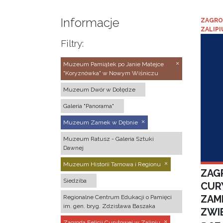
Informacje
ZAGRO
ZALIPI
Filtry:
Muzeum Pamiątek po Janie Matejce
"Koryznówka" w Nowym Wiśniczu
Muzeum Dwór w Dołędze
Galeria "Panorama"
Muzeum Zamek w Dębnie
Muzeum Ratusz - Galeria Sztuki
Dawnej
Muzeum Historii Tarnowa i Regionu
ZAGR
Siedziba
CUR
ZAM
Regionalne Centrum Edukacji o Pamięci
im. gen. bryg. Zdzisława Baszaka
ZWI
Zagroda Felicji Curyłowej w Zalipiu