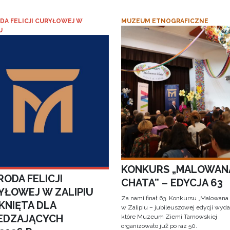
DA FELICJI CURYŁOWEJ W
MUZEUM ETNOGRAFICZNE
U
KONKURS „MALOWAN
ODA FELICJI
CHATA” – EDYCJA 63
YŁOWEJ W ZALIPIU
Za nami finał 63. Konkursu „Malowana
KNIĘTA DLA
w Zalipiu – jubileuszowej edycji wyda
EDZAJĄCYCH
które Muzeum Ziemi Tarnowskiej
organizowało już po raz 50.