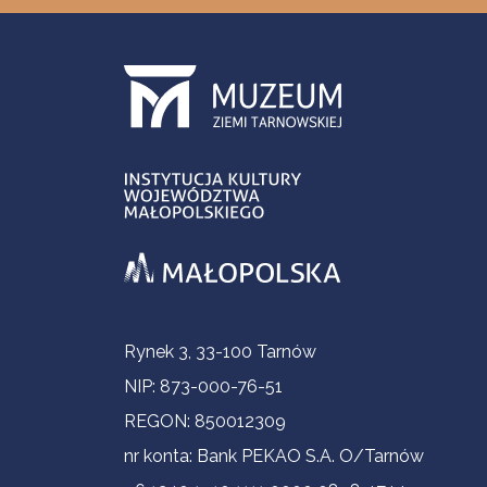
Informacje kontaktowe
Rynek 3, 33-100 Tarnów
NIP: 873-000-76-51
REGON: 850012309
nr konta: Bank PEKAO S.A. O/Tarnów