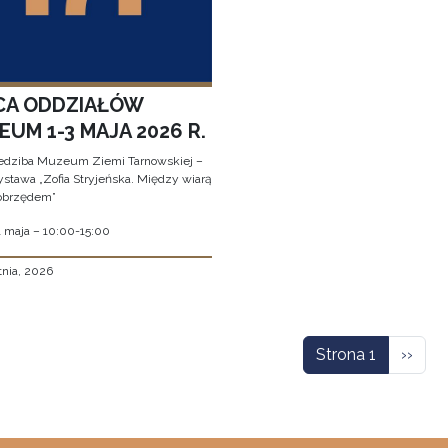
CA ODDZIAŁÓW
UM 1-3 MAJA 2026 R.
edziba Muzeum Ziemi Tarnowskiej –
stawa „Zofia Stryjeńska. Między wiarą
obrzędem”
1 maja – 10:00-15:00
tnia, 2026
icowanie
Nastę
Strona 1
››