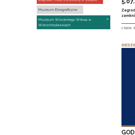
5.07
Muzeum Etnograficzne
Zagroda
zamknię
Muzeum Wincentego Witosa w
Wierzchosławicach
1 lipca,
SIEDZI
GOD