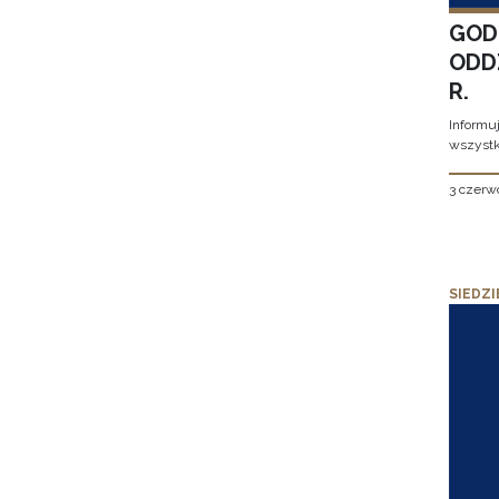
GOD
ODD
R.
Informu
wszystk
3 czerw
SIEDZI